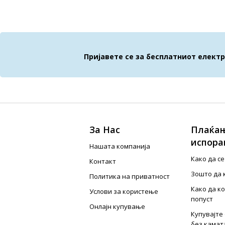
Пријавете се за бесплатниот елект
За Нас
Плаќањ
испора
Нашата компанија
Како да с
Контакт
Зошто да 
Политика на приватност
Како да к
Услови за користење
попуст
Онлајн купување
Купувајте 
без камат