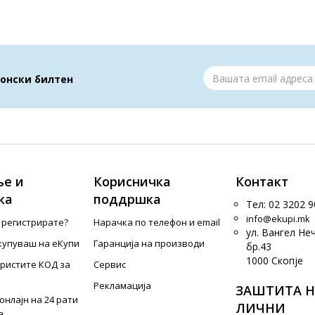
ронски билтен
е и
Корисничка
Контакт
ка
поддршка
Тел: 02 3202 9
info@ekupi.mk
е регистрирате?
Нарачка по телефон и еmail
ул. Вангел Не
купуваш на еКупи
Гаранција на производи
бр.43
1000 Скопје
ористите КОД за
Сервис
Рекламација
ЗАШТИТА Н
онлајн на 24 рати
ЛИЧНИ
а