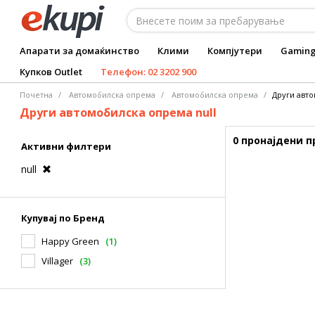
Апарати за домаќинство
Клими
Компјутери
Gamin
Купков Outlet
Телефон: 02 3202 900
Почетна
Автомобилска опрема
Автомобилска опрема
Други авт
Други автомобилска опрема null
0 пронајдени 
Активни филтери
null
Купувај по Бренд
Happy Green
(1)
Villager
(3)