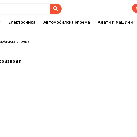
g
Електроника
Автомобилска опрема
Алати и машини
омобилска опрема
производи