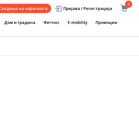
0
Следење на нарачката
Пријава / Регистрација
Дом и градина
Фитнес
E-mobility
Промоции