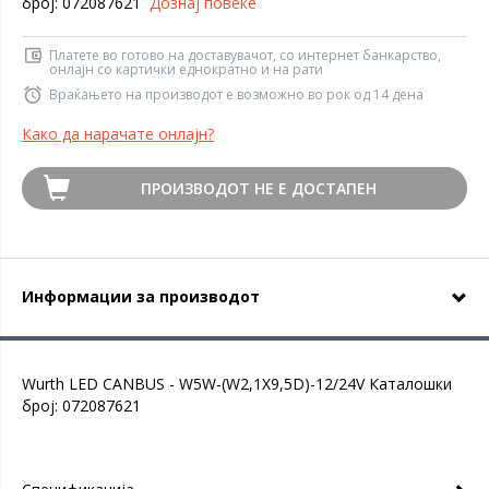
број: 072087621
Дознај повеќе
Платете во готово на доставувачот, со интернет банкарство,
онлајн со картички еднократно и на рати
Враќањето на производот е возможно во рок од 14 дена
Како да нарачате онлајн?
ПРОИЗВОДОТ НЕ Е ДОСТАПЕН
Информации за производот
Wurth LED CANBUS - W5W-(W2,1X9,5D)-12/24V Каталошки
број: 072087621