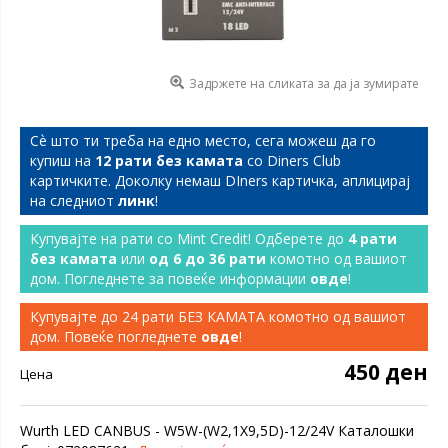
Задржете на сликата за да ја зумирате
Сѐ што ти треба на едно место, сега можеш да го
купиш на
12 рати без камата
со Diners Club
картичките. Доколку немаш DIners картичка, аплицирај
на следниот
линк
!
Купувајте на рати со Mint Credit! Одберете до
4 рати
без камата
или
од 6 до 36 рати
комотно од вашиот
дом. Погледнете за повеќе информации
овде
!
Купувајте до 24 рати БЕЗ КАМАТА комотно од вашиот
дом. Повеќе погледнете
овде
!
450 ден
Цена
Wurth LED CANBUS - W5W-(W2,1X9,5D)-12/24V Каталошки