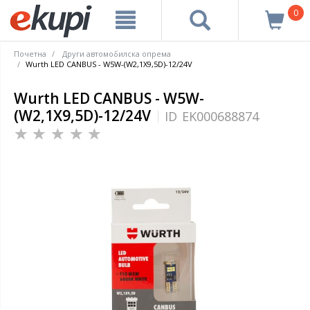
0
Почетна
Други автомобилска опрема
Wurth LED CANBUS - W5W-(W2,1X9,5D)-12/24V
Wurth LED CANBUS - W5W-
(W2,1X9,5D)-12/24V
ID
EK000688874