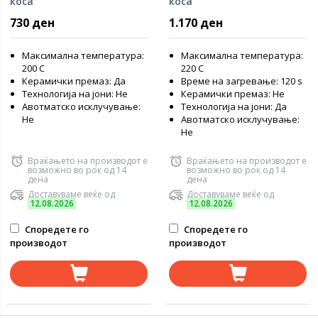
коса
коса
730 ден
1.170 ден
Максимална температура:
Максимална температура:
200 C
220 C
Керамички премаз: Да
Време на загревање: 120 s
Технологија на јони: Не
Керамички премаз: Не
Авотматско исклучување:
Технологија на јони: Да
Не
Авотматско исклучување:
Не
Враќањето на производот е
Враќањето на производот е
возможно во рок од 14
возможно во рок од 14
дена
дена
Доставуваме веќе од
Доставуваме веќе од
12.08.2026
12.08.2026
Споредете го
Споредете го
производот
производот