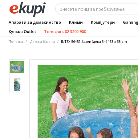
Апарати за домаќинство
Клими
Компјутери
Gamin
Купков Outlet
Телефон: 02 3202 900
Почетна
Детски базени
INTEX 56452 базен (деца 3+) 183 x 38 cm