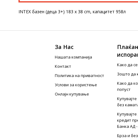
INTEX базен (деца 3+) 183 x 38 cm, капацитет 958л
За Нас
Плаќањ
испора
Нашата компанија
Како да с
Контакт
Зошто да 
Политика на приватност
Како да к
Услови за користење
попуст
Онлајн купување
Купувајте 
без камат
Купувајте 
кредит пр
Банка АД -
Брза и бе