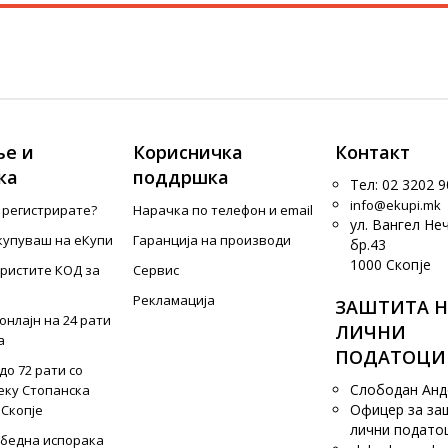
е и
Корисничка
Контакт
ка
поддршка
Тел: 02 3202 9
info@ekupi.mk
е регистрирате?
Нарачка по телефон и еmail
ул. Вангел Не
купуваш на еКупи
Гаранција на производи
бр.43
1000 Скопје
ористите КОД за
Сервис
Рекламација
ЗАШТИТА Н
онлајн на 24 рати
ЛИЧНИ
а
ПОДАТОЦИ
до 72 рати со
Слободан Ан
еку Стопанска
Офицер за за
 Скопје
лични подато
збедна испорака