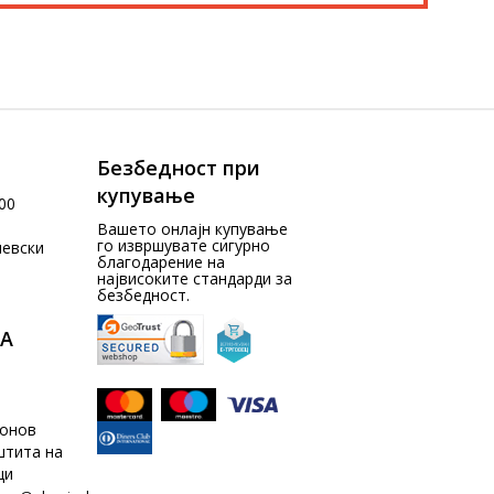
Безбедност при
купување
00
Вашето онлајн купување
го извршувате сигурно
чевски
благодарение на
највисоките стандарди за
безбедност.
А
донов
штита на
ци