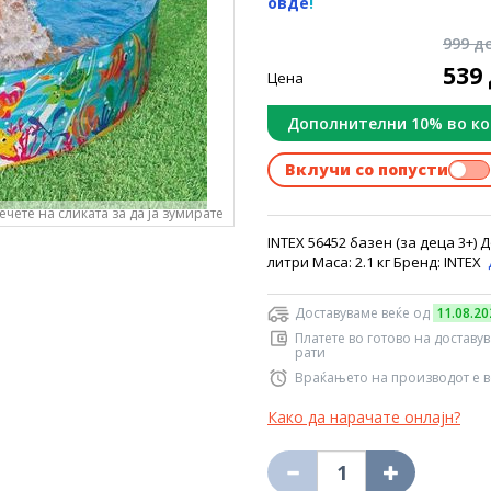
овде
!
999 д
539
Цена
Дополнителни 10% во к
Вклучи со попусти
ечете на сликата за да ја зумирате
INTEX 56452 базен (за деца 3+) 
литри Маса: 2.1 кг Бренд: INTEX
Доставуваме веќе од
11.08.20
Платете во готово на доставу
рати
Враќањето на производот е в
Како да нарачате онлајн?