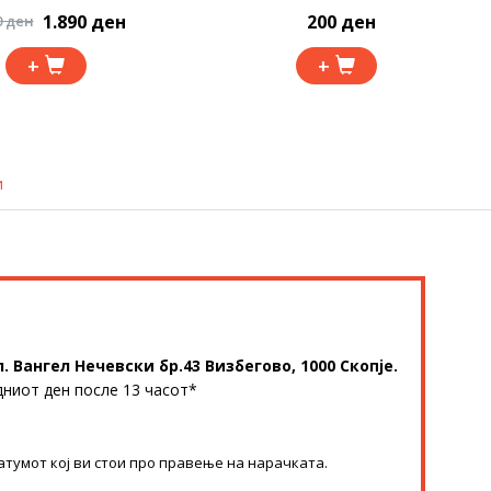
1.890 ден
200 ден
0 ден
+
+
и
л. Вангел Нечевски бр.43 Визбегово, 1000 Скопје.
дниот ден после 13 часот*
атумот кој ви стои про правење на нарачката.