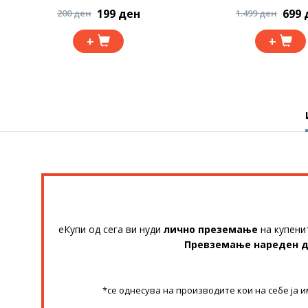
199 ден
699 
200 ден
1.499 ден
+
+
еКупи од сега ви нуди
лично преземање
на купени
Превземање нареден 
*се однесува на производите кои на себе ја 