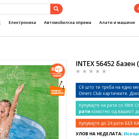
g
Електроника
Автомобилска опрема
Алати и машини
INTEX 56452 базен (
Сѐ што ти треба на едно ме
Diners Club картичките. До
Купувајте на рати со Mint C
рати
комотно од вашиот д
Купувајте до 24 рати БЕЗ 
УЛОВ НА НЕДЕЛАТА:
Искор