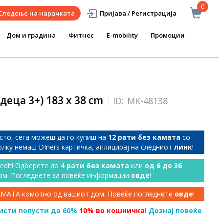
0
Следење на нарачката
Пријава / Регистрација
Дом и градина
Фитнес
E-mobility
Промоции
деца 3+) 183 x 38 cm
ID:
MK-48138
сто, сега можеш да го купиш на
12 рати без камата
со
колку немаш DIners картичка, аплицирај на следниот
линк
!
redit! Одберете до
4 рати без камата
или
од 6 до 36
ом. Погледнете за повеќе информации
овде
!
КАМАТА комотно од вашиот дом. Повеќе погледнете
овде
!
исти попусти до 60%
10% во кошничка
! Дознај повеќе