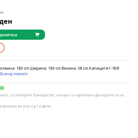
ен
 ден
ошничка
Должина: 183 cm Ширина: 183 cm Висина: 38 cm Капацитет: 958
Дознај повеќе
26
вачот, со интернет банкарство, онлајн со картички еднократно и на
озможно во рок од 14 дена