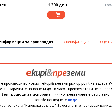
ден
1.300 ден
1.99
+
Информации за производот
Спецификација
Оценк
те производи во новиот eKupi&преземи pick up point на адреса
У
ден
– Нарачките направени до 16 часот превземете ги веќе наре
Без трошоци за испорака
– лично превземање е бесплатно.
Повеќе погледнете
овде
.
имаат ознаката "Испорака веднаш". За останатите производи важи д