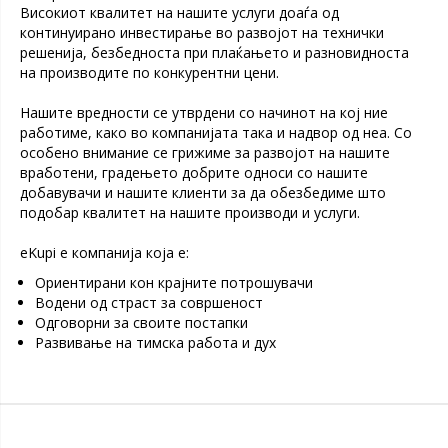
Високиот квалитет на нашите услуги доаѓа од
континуирано инвестирање во развојот на технички
решенија, безбедноста при плаќањето и разновидноста
на производите по конкурентни цени.
Нашите вредности се утврдени со начинот на кој ние
работиме, како во компанијата така и надвор од неа. Со
особено внимание се грижиме за развојот на нашите
вработени, градењето добрите односи со нашите
добавувачи и нашите клиенти за да обезбедиме што
подобар квалитет на нашите производи и услуги.
eKupi е компанија која е:
Ориентирани кон крајните потрошувачи
Водени од страст за совршеност
Одговорни за своите постапки
Развивање на тимска работа и дух