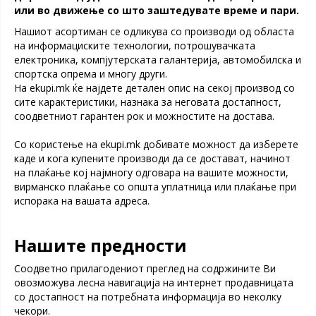
или во движење со што заштедувате време и пари.
Нашиот асортиман се одликува со производи од областа
на информациските технологии, потрошувачката
електроника, компјутерската галантерија, автомобилска и
спортска опрема и многу други.
На еkupi.mk ќе најдете детален опис на секој производ со
сите карактеристики, назнака за неговата достапност,
соодветниот гарантен рок и можностите на достава.
Со користење на ekupi.mk добивате можност да изберете
каде и кога купените производи да се достават, начинот
на плаќање кој најмногу одговара на вашите можности,
вирманско плаќање со општа уплатница или плаќање при
испорака на вашата адреса.
Нашите предности
Соодветно прилагодениот преглед на содржините Ви
овозможува лесна навигација на интернет продавницата
со достапност на потребната информација во неколку
чекори.