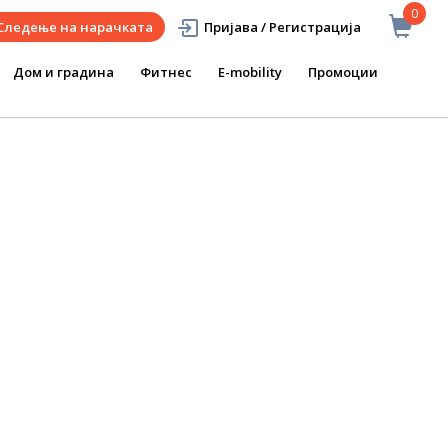
0
Следење на нарачката
Пријава / Регистрација
Дом и градина
Фитнес
E-mobility
Промоции
А