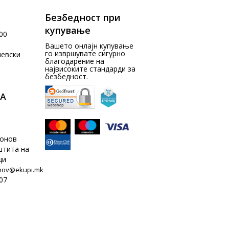
Безбедност при
купување
00
Вашето онлајн купување
го извршувате сигурно
чевски
благодарение на
највисоките стандарди за
безбедност.
А
донов
штита на
ци
nov@ekupi.mk
07