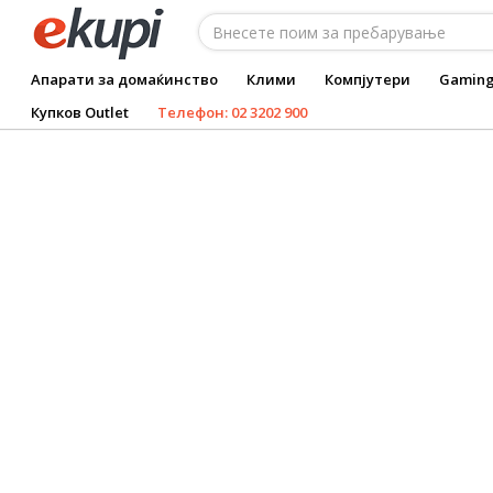
Апарати за домаќинство
Клими
Компјутери
Gamin
Купков Outlet
Телефон: 02 3202 900