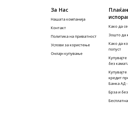
За Нас
Плаќањ
испора
Нашата компанија
Како да с
Контакт
Зошто да 
Политика на приватност
Како да к
Услови за користење
попуст
Онлајн купување
Купувајте 
без камат
Купувајте 
кредит пр
Банка АД -
Брза и бе
Бесплатна
Начини на
Безбедно