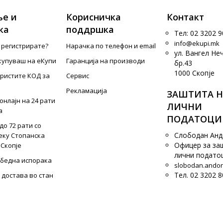
е и
Корисничка
Контакт
ка
поддршка
Тел: 02 3202 9
info@ekupi.mk
е регистрирате?
Нарачка по телефон и еmail
ул. Вангел Не
купуваш на еКупи
Гаранција на производи
бр.43
1000 Скопје
ористите КОД за
Сервис
Рекламација
ЗАШТИТА Н
онлајн на 24 рати
ЛИЧНИ
а
ПОДАТОЦИ
до 72 рати со
Слободан Ан
еку Стопанска
Офицер за за
 Скопје
лични подато
збедна испорака
slobodan.ando
Тел. 02 3202 8
 достава во стан
 плаќање
 плаќање