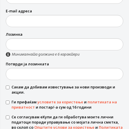
E-mail адреса
Лозинка
Минималната должина е 6 карактери
Потврди ја лозинката
Сакам да добивам известување за нови производи и
акции.
Ги прифаќам
условите за користење
и
политиката на
приватност
и постар/-а сум од 16 години
Се согласувам еКупи да ги обработува моите лични
податоци поради управување со мојата лична сметка,
во склоп со
Општите услови за користење
и
Политиката