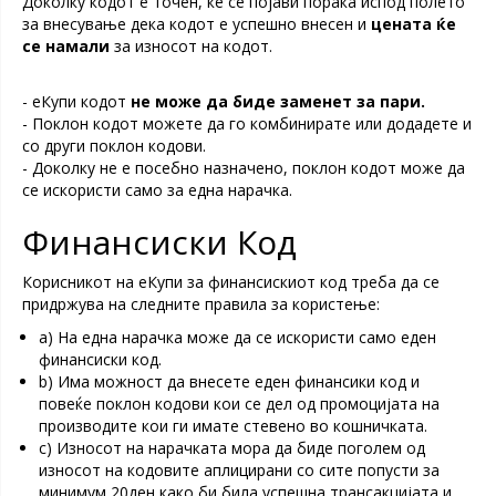
Доколку кодот е точен, ќе се појави порака испод полето
за внесување дека кодот е успешно внесен и
цената ќе
се намали
за износот на кодот.
- еКупи кодот
не може да биде заменет за пари.
- Поклон кодот можете да го комбинирате или додадете и
со други поклон кодови.
- Доколку не е посебно назначено, поклон кодот може да
се искористи само за една нарачка.
Финансиски Код
Корисникот на еКупи за финансискиот код треба да се
придржува на следните правила за користење:
a) На една нарачка може да се искористи само еден
финансиски код.
b) Има можност да внесете еден финансики код и
повеќе поклон кодови кои се дел од промоцијата на
производите кои ги имате стевено во кошничката.
c) Износот на нарачката мора да биде поголем од
износот на кодовите аплицирани со сите попусти за
минимум 20ден како би била успешна трансакцијата и