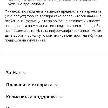
успешно процесирана.
Финансискиот код не ја намалува вредноста на нарачката
(не е попуст) туку се третира како дополнителен начин на
плаќање. Информацијата за рокот на важност и износот
на вредноста на финансиксиот код корисникот ќе ја добие
при преземањето. Истата информација корисникот може
да ја добие и доколку го контактира центарот на еКупи за
поддршка на купувачите.
За Нас
Плаќање и испорака
Корисничка поддршка