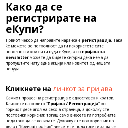
Како да се
регистрирате на
еКупи?
Првиот чекор да направите нарачка е
регистрација
. Така
ќе можете во потполност да ги искористете сите
поволности кои ви ги нуди еКупи, а со
пријава за
newsletter
можете да бидете сигурни дека нема да
пропуштите ниту една акција или новитет од нашата
понуда.
Кликнете на
линкот за пријава
Самиот процес на регистрација е едноставен и краток.
Кликнете на полето “
Пријава / Регистрација
” во
горниот десе агол на секоја страница, а доколку сте
постоечки корисник тогаш само внесете ги потребните
податоци да се логирате. Доколку сте нов корисник во
делот “Креирај профил” внесете ги податоците за да се