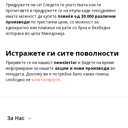
Придружете ни се! Следете ги упатствата кои ги
прочитавте и придружете се на еКупи каде секојдневно
имате можност да купете
повеќе од 30.000 различни
производи
по пристапни цени, со можност за
еднократно или плаќање на рати со брза и безбедна
испорака во цела Македонија.
Истражете ги сите поволности
Пријавете се на нашиот
newsletter
и бидете на време
информирани за нашите
акции и нови производи
во
понудата. Доколку ви е потребна било каква помош
слободно не
конктатирајте
.
За Нас