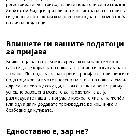
регистрирате. Без грижа, вашите податоци се
потполно
безбедни
бидејќи при пријава и регистрација се користат
сигурносни протоколи кои оневозможуваат злоупотреба
на лични податоци.
Впишете ги вашите податоци
за пријава
Впишете ја вашата емаил адреса, корсиничко име кое
сакате да се користи на нашата страница и посакуваната
лозинка. Потврда за вашата регистрација со корисничките
податоци кои ги имате внесено ви стига на вашата емаил
адреса за неколку секунди, штом е вашата регистрација
успешно завршена можете да продолжите да ја
разгледувате нашата понуда и креирате листа на желби
или одма да ги додавате производите во кошничка и
безбедно да купувате.
Едноставно е, зар не
?