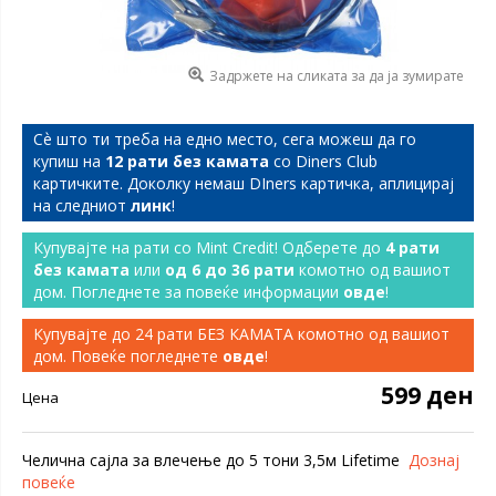
Задржете на сликата за да ја зумирате
Сѐ што ти треба на едно место, сега можеш да го
купиш на
12 рати без камата
со Diners Club
картичките. Доколку немаш DIners картичка, аплицирај
на следниот
линк
!
Купувајте на рати со Mint Credit! Одберете до
4 рати
без камата
или
од 6 до 36 рати
комотно од вашиот
дом. Погледнете за повеќе информации
овде
!
Купувајте до 24 рати БЕЗ КАМАТА комотно од вашиот
дом. Повеќе погледнете
овде
!
599 ден
Цена
Челична сајла за влечење до 5 тони 3,5м Lifetime
Дознај
повеќе