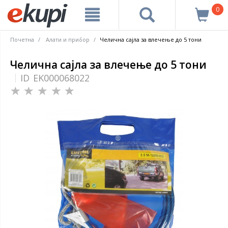
0
Почетна
Алати и прибор
Челична сајла за влечење до 5 тони
Челична сајла за влечење до 5 тони
ID
EK000068022