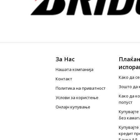
За Нас
Плаќањ
испора
Нашата компанија
Како да с
Контакт
Зошто да 
Политика на приватност
Како да к
Услови за користење
попуст
Онлајн купување
Купувајте 
без камат
Купувајте 
кредит пр
Банка АД -