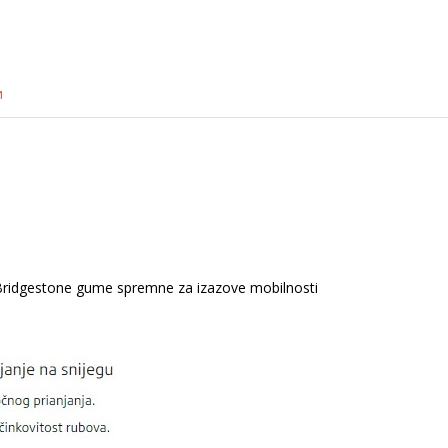
и
u Bridgestone gume spremne za izazove mobilnosti