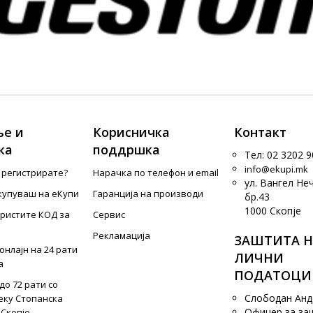
е и
Корисничка
Контакт
ка
поддршка
Тел: 02 3202 9
info@ekupi.mk
е регистрирате?
Нарачка по телефон и еmail
ул. Вангел Не
купуваш на еКупи
Гаранција на производи
бр.43
1000 Скопје
ористите КОД за
Сервис
Рекламација
ЗАШТИТА Н
онлајн на 24 рати
ЛИЧНИ
а
ПОДАТОЦИ
до 72 рати со
Слободан Ан
еку Стопанска
Офицер за за
 Скопје