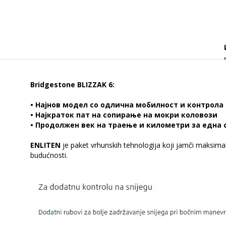
Bridgestone BLIZZAK 6:
• Најнов модел со одлична мобилност и контрола
• Најкраток пат на сопирање на мокри коловози
• Продолжен век на траење и километри за една 
ENLITEN
je paket vrhunskih tehnologija koji jamči maksim
budućnosti.