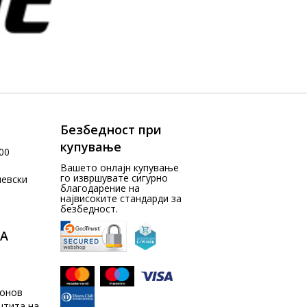
Безбедност при
купување
00
Вашето онлајн купување
го извршувате сигурно
чевски
благодарение на
највисоките стандарди за
безбедност.
А
донов
штита на