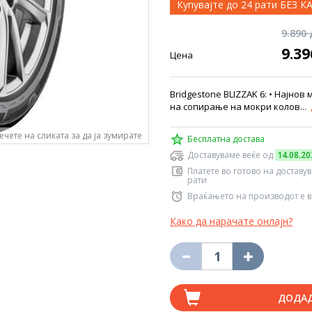
Купувајте до 24 рати БЕЗ 
9.890
9.3
Цена
Bridgestone BLIZZAK 6: • Најнов
на сопирање на мокри колов...
ечете на сликата за да ја зумирате
Бесплатна достава
Доставуваме веќе од
14.08.20
Платете во готово на доставу
рати
Враќањето на производот е в
Како да нарачате онлајн?
ДОДА