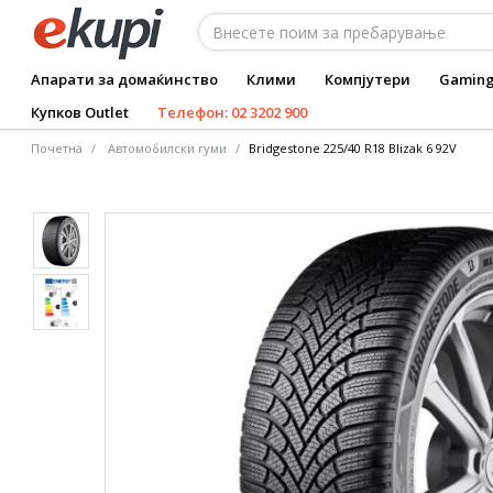
Апарати за домаќинство
Клими
Компјутери
Gamin
Купков Outlet
Телефон: 02 3202 900
Почетна
Автомобилски гуми
Bridgestone 225/40 R18 Blizak 6 92V