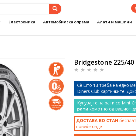
g
Електроника
Автомобилска опрема
Алати и машини
Bridgestone 225/40 
Сѐ што ти треба на едно ме
Diners Club картичките. До
Купувајте на рати со Mint C
рати
комотно од вашиот д
ДОСТАВА ВО СТАН
бесплатн
повеќе
овде