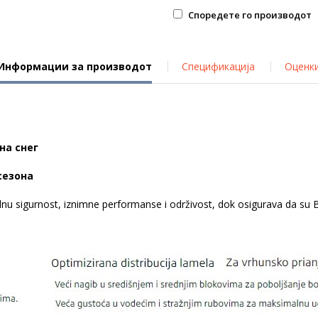
Споредете го производот
Информации за производот
Спецификација
Оценк
 на снег
сезона
alnu sigurnost, iznimne performanse i održivost, dok osigurava da s