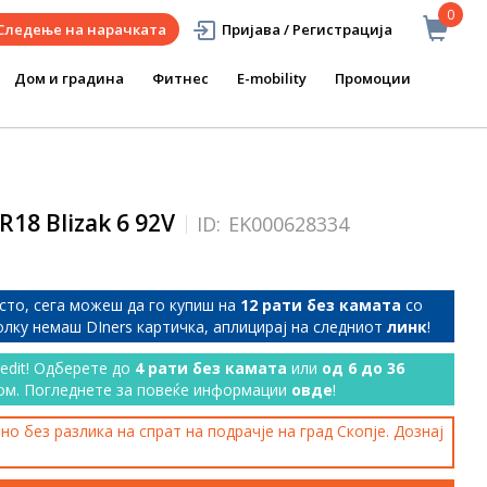
0
Следење на нарачката
Пријава / Регистрација
Дом и градина
Фитнес
E-mobility
Промоции
R18 Blizak 6 92V
ID:
EK000628334
сто, сега можеш да го купиш на
12 рати без камата
со
колку немаш DIners картичка, аплицирај на следниот
линк
!
redit! Одберете до
4 рати без камата
или
од 6 до 36
ом. Погледнете за повеќе информации
овде
!
о без разлика на спрат на подрачје на град Скопје. Дознај