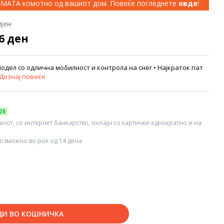
КАМАТА комотно од вашиот дом. Повеќе погледнете
овде
!
 ден
96 ден
 модел со одлична мобилност и контрола на снег • Најкраток пат
Дознај повеќе
26
вачот, со интернет банкарство, онлајн со картички еднократно и на
озможно во рок од 14 дена
ДИ ВО КОШНИЧКА