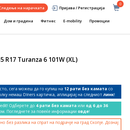
0
Следење на нарачката
Пријава / Регистрација
Дом и градина
Фитнес
E-mobility
Промоции
 R17 Turanza 6 101W (XL)
сто, сега можеш да го купиш на
12 рати без камата
со
колку немаш DIners картичка, аплицирај на следниот
линк
!
redit! Одберете до
4 рати без камата
или
од 6 до 36
ом. Погледнете за повеќе информации
овде
!
о без разлика на спрат на подрачје на град Скопје. Дознај