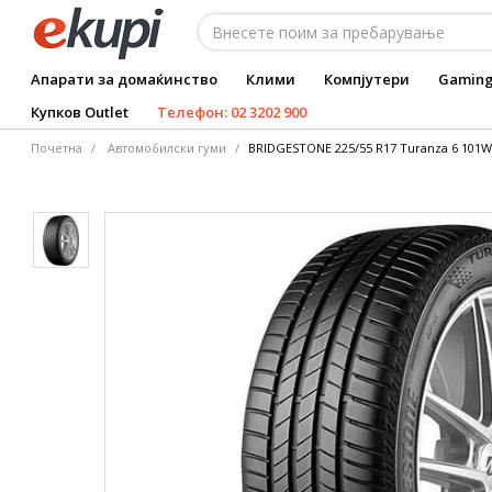
Апарати за домаќинство
Клими
Компјутери
Gamin
Купков Outlet
Телефон: 02 3202 900
Почетна
Автомобилски гуми
BRIDGESTONE 225/55 R17 Turanza 6 101W 