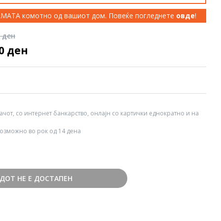
КАМАТА комотно од вашиот дом. Повеќе погледнете
овде
!
0 ден
00 ден
вачот, со интернет банкарство, онлајн со картички еднократно и на
озможно во рок од 14 дена
ДОТ НЕ Е ДОСТАПЕН