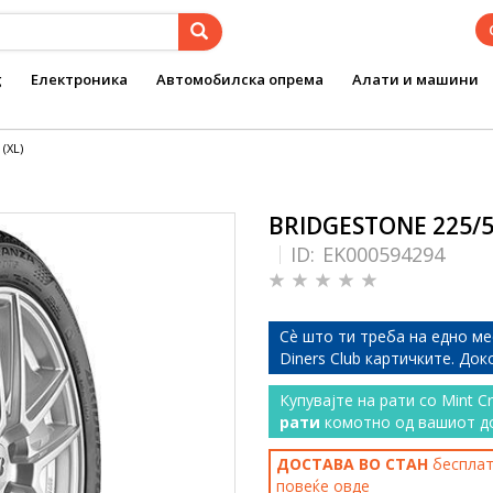
g
Електроника
Автомобилска опрема
Алати и машини
(XL)
BRIDGESTONE 225/55
ID:
EK000594294
Сѐ што ти треба на едно ме
Diners Club картичките. До
Купувајте на рати со Mint C
рати
комотно од вашиот д
ДОСТАВА ВО СТАН
бесплатн
повеќе
овде