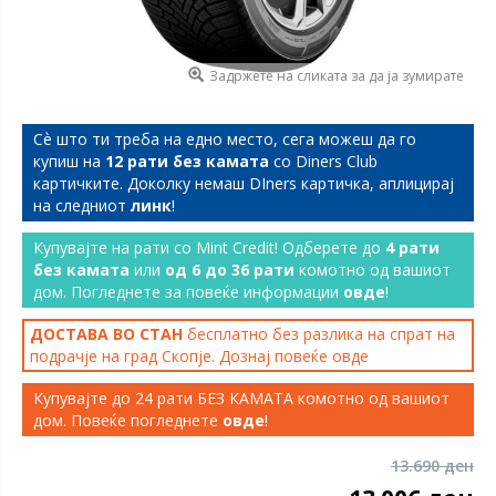
Задржете на сликата за да ја зумирате
Сѐ што ти треба на едно место, сега можеш да го
купиш на
12 рати без камата
со Diners Club
картичките. Доколку немаш DIners картичка, аплицирај
на следниот
линк
!
Купувајте на рати со Mint Credit! Одберете до
4 рати
без камата
или
од 6 до 36 рати
комотно од вашиот
дом. Погледнете за повеќе информации
овде
!
ДОСТАВА ВО СТАН
бесплатно без разлика на спрат на
подрачје на град Скопје. Дознај повеќе
овде
Купувајте до 24 рати БЕЗ КАМАТА комотно од вашиот
дом. Повеќе погледнете
овде
!
13.690 ден