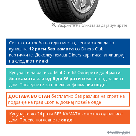
Задржете на сликата за да ја зумирате
Сѐ што ти треба на едно место, сега можеш да го
купиш на
12 рати без камата
со Diners Club
картичките. Доколку немаш DIners картичка, аплицирај
на следниот
линк
!
Купувајте на рати со Mint Credit! Одберете до
4 рати
без камата
или
од 6 до 36 рати
комотно од вашиот
дом. Погледнете за повеќе информации
овде
!
ДОСТАВА ВО СТАН
бесплатно без разлика на спрат на
подрачје на град Скопје. Дознај повеќе
овде
Купувајте до 24 рати БЕЗ КАМАТА комотно од вашиот
дом. Повеќе погледнете
овде
!
11.890 ден