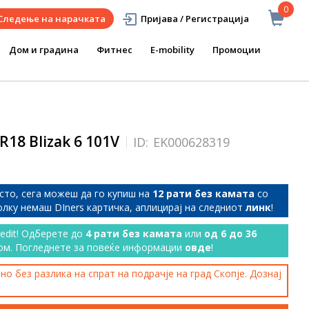
0
Следење на нарачката
Пријава / Регистрација
Дом и градина
Фитнес
E-mobility
Промоции
R18 Blizak 6 101V
ID:
EK000628319
сто, сега можеш да го купиш на
12 рати без камата
со
колку немаш DIners картичка, аплицирај на следниот
линк
!
redit! Одберете до
4 рати без камата
или
од 6 до 36
ом. Погледнете за повеќе информации
овде
!
о без разлика на спрат на подрачје на град Скопје. Дознај