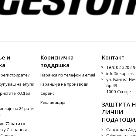
е и
Корисничка
Контакт
ка
поддршка
Тел: 02 3202 9
info@ekupi.mk
е регистрирате?
Нарачка по телефон и еmail
ул. Вангел Не
купуваш на еКупи
Гаранција на производи
бр.43
1000 Скопје
ористите КОД за
Сервис
Рекламација
ЗАШТИТА Н
онлајн на 24 рати
ЛИЧНИ
а
ПОДАТОЦИ
до 72 рати со
Слободан Ан
еку Стопанска
Офицер за за
 Скопје