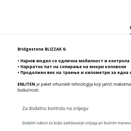
Bridgestone BLIZZAK 6:
• Најнов модел со одлична мобилност и контрола
• Најкраток пат на сопирање на мокри коловози
• Продолжен век на траење и километри за една 
ENLITEN
je paket vrhunskih tehnologija koji jamči maksim
budućnosti.