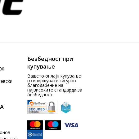
Безбедност при
купување
00
Вашето онлајн купување
го извршувате сигурно
чевски
благодарение на
највисоките стандарди за
безбедност.
А
донов
штита на