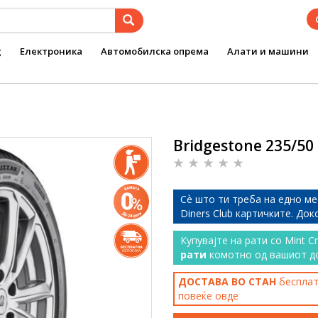
g
Електроника
Автомобилска опрема
Алати и машини
Bridgestone 235/50 
Сѐ што ти треба на едно ме
Diners Club картичките. До
Купувајте на рати со Mint C
рати
комотно од вашиот д
ДОСТАВА ВО СТАН
бесплатн
повеќе
овде