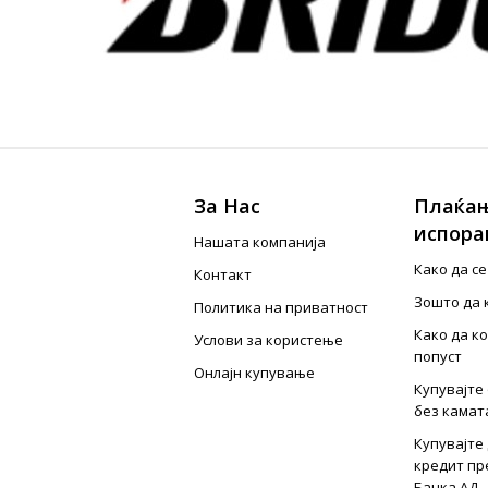
За Нас
Плаќањ
испора
Нашата компанија
Како да с
Контакт
Зошто да 
Политика на приватност
Како да к
Услови за користење
попуст
Онлајн купување
Купувајте 
без камат
Купувајте 
кредит пр
Банка АД -