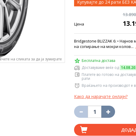
Купувајте до 24 рати БЕЗ 
13.89
13.
Цена
Bridgestone BLIZZAK 6: • Најнов
на сопирање на мокри колов...
ечете на сликата за да ја зумирате
Бесплатна достава
Доставуваме веќе од
14.08.20
Платете во готово на доставу
рати
Враќањето на производот е в
Како да нарачате онлајн?
ДОДА