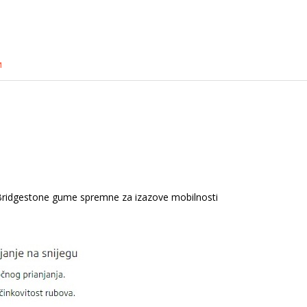
и
u Bridgestone gume spremne za izazove mobilnosti