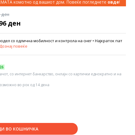
КАМАТА комотно од вашиот дом. Повеќе погледнете
овде
!
0 ден
196 ден
 модел со одлична мобилност и контрола на снег • Најкраток пат
Дознај повеќе
26
вачот, со интернет банкарство, онлајн со картички еднократно и на
озможно во рок од 14 дена
ДИ ВО КОШНИЧКА