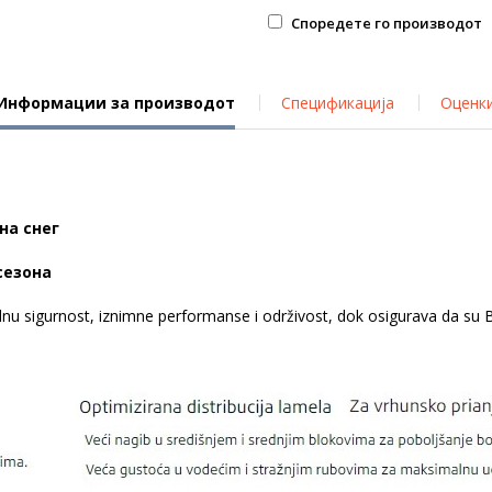
Споредете го производот
Информации за производот
Спецификација
Оценк
 на снег
сезона
alnu sigurnost, iznimne performanse i održivost, dok osigurava da s