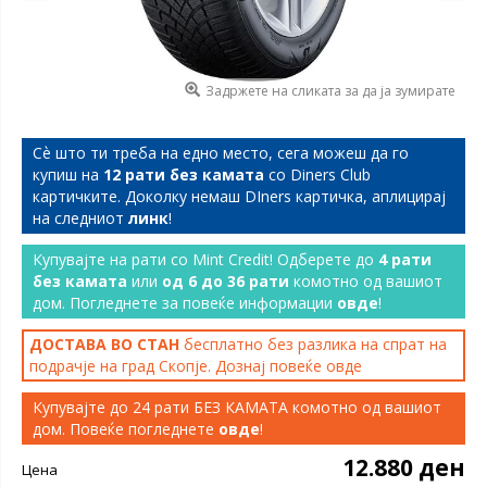
Задржете на сликата за да ја зумирате
Сѐ што ти треба на едно место, сега можеш да го
купиш на
12 рати без камата
со Diners Club
картичките. Доколку немаш DIners картичка, аплицирај
на следниот
линк
!
Купувајте на рати со Mint Credit! Одберете до
4 рати
без камата
или
од 6 до 36 рати
комотно од вашиот
дом. Погледнете за повеќе информации
овде
!
ДОСТАВА ВО СТАН
бесплатно без разлика на спрат на
подрачје на град Скопје. Дознај повеќе
овде
Купувајте до 24 рати БЕЗ КАМАТА комотно од вашиот
дом. Повеќе погледнете
овде
!
12.880 ден
Цена