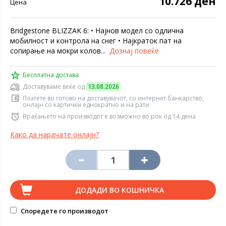
10.726 ден
Цена
Bridgestone BLIZZAK 6: • Најнов модел со одлична
мобилност и контрола на снег • Најкраток пат на
сопирање на мокри колов...
Дознај повеќе
Бесплатна достава
Доставуваме веќе од
13.08.2026
Платете во готово на доставувачот, со интернет банкарство,
онлајн со картички еднократно и на рати
Враќањето на производот е возможно во рок од 14 дена
Како да нарачате онлајн?
ДОДАДИ ВО КОШНИЧКА
Споредете го производот