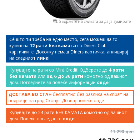
Задржете на сликата за да ја зумирате
Сѐ што ти треба на едно место, сега можеш да го
купиш на
12 рати без камата
со Diners Club
картичките. Доколку немаш DIners картичка, аплицирај
на следниот
линк
!
Купувајте на рати со Mint Credit! Одберете до
4 рати
без камата
или
од 6 до 36 рати
комотно од вашиот
дом. Погледнете за повеќе информации
овде
!
ДОСТАВА ВО СТАН
бесплатно без разлика на спрат на
подрачје на град Скопје. Дознај повеќе
овде
Купувајте до 24 рати БЕЗ КАМАТА комотно од вашиот
дом. Повеќе погледнете
овде
!
11.290 ден