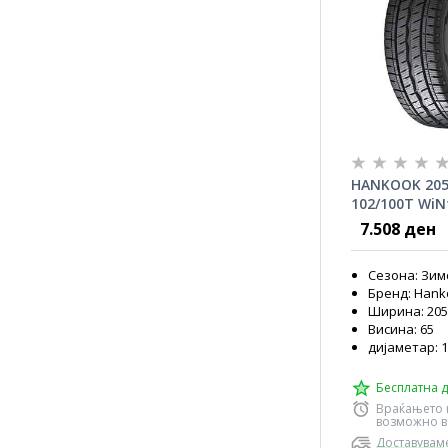
HANKOOK 205
102/100T WiNt
RW12
7.508 ден
Сезона: Зим
Бренд: Hank
Ширина: 205
Висина: 65
дијаметар: 
Бесплатна д
Враќањето 
возможно в
Доставуваме