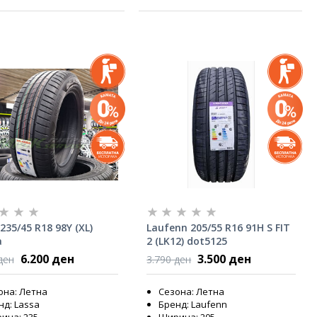
235/45 R18 98Y (XL)
Laufenn 205/55 R16 91H S FIT
a
2 (LK12) dot5125
6.200 ден
3.500 ден
ден
3.790 ден
она: Летна
Сезона: Летна
нд: Lassa
Бренд: Laufenn