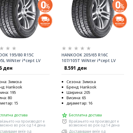
OK 195/80 R15C
HANKOOK 205/65 R16C
5L WiNter i*cept LV
107/105T WiNter i*cept LV
RW12
6 ден
8.591 ден
она: Зимска
Сезона: Зимска
нд: Hankook
Бренд: Hankook
ина: 195
Ширина: 205
на: 80
Висина: 65
аметар: 15
дијаметар: 16
сплатна достава
Бесплатна достава
аќањето на производот е
Враќањето на производот е
зможно во рок од 14 дена
возможно во рок од 14 дена
ставуваме веќе од
Доставуваме веќе од