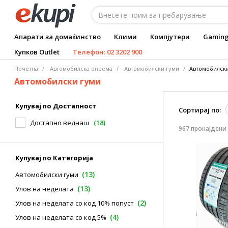
Апарати за домаќинство
Клими
Компјутери
Gamin
Купков Outlet
Телефон: 02 3202 900
Почетна
Автомобилска опрема
Aвтомобилски гуми
Автомобилск
Автомобилски гуми
Купувај по Достапност
Сортирај по:
Достапно веднаш
(18)
967 пронајдени
Купувај по Категорија
(13)
Автомобилски гуми
(13)
Улов на неделата
(2)
Улов на неделата со код 10% попуст
(4)
Улов на неделата со код 5%