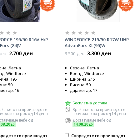
ORCE 195/50 R16V H/P
WINDFORCE 215/50 R17W UHP
Fors (84)V
AdvanFors XL(95)W
2.700 ден
3.300 ден
ден
3.500 ден
она: Летна
Сезона: Летна
нд: Windforce
Бренд: Windforce
ина: 195
Ширина: 215
на: 50
Висина: 50
аметар: 16
дијаметар: 17
Бесплатна достава
аќањето на производот е
Враќањето на производот е
зможно во рок од 14 дена
возможно во рок од 14 дена
ставуваме веќе од
Доставуваме веќе од
.08.2026
14.08.2026
редете го производот
Споредете го производот