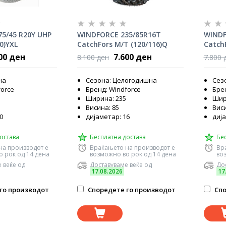
5/45 R20Y UHP
WINDFORCE 235/85R16T
WINDF
0)YXL
CatchFors M/T (120/116)Q
CatchF
00 ден
7.600 ден
8.100 ден
7.800 
на
Сезона: Целогодишна
Сез
force
Бренд: Windforce
Брен
Ширина: 235
Шир
Висина: 85
Виси
0
дијаметар: 16
дија
остава
Бесплатна достава
Бе
на производот е
Враќањето на производот е
Вр
 рок од 14 дена
возможно во рок од 14 дена
во
 веќе од
Доставуваме веќе од
Дос
17.08.2026
17
го производот
Споредете го производот
Спо