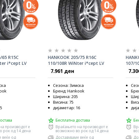
/65 R15C
HANKOOK 205/75 R16C
HANKO
er i*cept LV
110/108R WiNter i*cept LV
107/10
RW12
RW12
7.961 ден
7.30
ска
Сезона: Зимска
Сез
ook
Бренд: Hankook
Бре
Ширина: 205
Шир
Висина: 75
Виси
15
дијаметар: 16
диј
остава
Бесплатна достава
Бе
на производот е
Враќањето на производот е
Вр
о рок од 14 дена
возможно во рок од 14 дена
во
 веќе од
Доставуваме веќе од
До