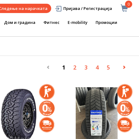
0
Следење на нарачката
Пријава / Регистрација
Дом и градина
Фитнес
E-mobility
Промоции
1
2
3
4
5