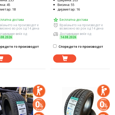
ина: 235
Ширина: 205
на: 45
Висина: 55
аметар: 18
дијаметар: 16
сплатна достава
Бесплатна достава
аќањето на производот е
Враќањето на производот е
зможно во рок од 14 дена
возможно во рок од 14 дена
ставуваме веќе од
Доставуваме веќе од
.08.2026
14.08.2026
редете го производот
Споредете го производот