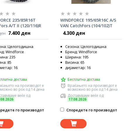
ORCE 235/85R16T
WINDFORCE 195/65R16C A/S
ors A/T II (120/116)R
VAN CatchFors (104/102)T
7.400 ден
4.300 ден
ден
она: Целогодишна
Сезона: Целогодишна
д: Windforce
Бренд: Windforce
ина: 235
Ширина: 195
на: 85
Висина: 65
метар: 16
дијаметар: 16
сплатна достава
Бесплатна достава
аќањето на производот е
Враќањето на производот е
зможно во рок од 14 дена
возможно во рок од 14 дена
тавуваме веќе од
Доставуваме веќе од
.08.2026
17.08.2026
редете го производот
Споредете го производот