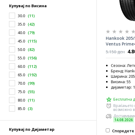
Купувај по Висина
30.0
(11)
35.0
(42)
40.0
(79)
Hankook 205/
45.0
(115)
Ventus Prime4
50.0
(82)
1126
4.
5.150 ден
55.0
(156)
Сезона: Лет
60.0
(112)
Бренд: Hank
65.0
(192)
Ширина: 205
Висина: 55
70.0
(99)
дијаметар: 
75.0
(55)
Бесплатна д
80.0
(11)
Враќањето 
85.0
(3)
возможно в
Доставуваме
14.08.2026
Купувај по Дијаметар
Споредете 