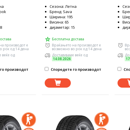
на
Сезона: Летна
Сез
ook
Бренд: Sava
Бре
Ширина: 195
Шир
Висина: 65
Виси
18
дијаметар: 15
диј
остава
Бесплатна достава
на производот е
Враќањето на производот е
Вр
о рок од 14 дена
возможно во рок од 14 дена
во
 веќе од
Доставуваме веќе од
До
14.08.2026
17
го производот
Споредете го производот
Спо