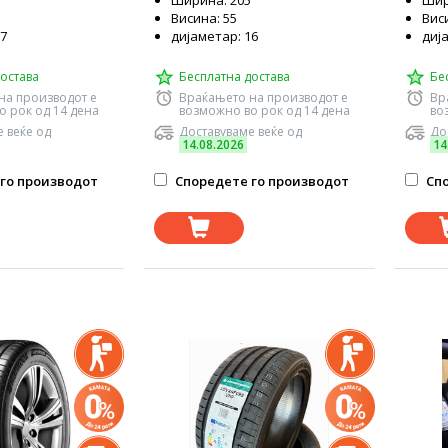
Ширина: 205
Шир
Висина: 55
Виси
17
дијаметар: 16
диј
остава
Бесплатна достава
Бе
на производот е
Враќањето на производот е
Вр
о рок од 14 дена
возможно во рок од 14 дена
во
 веќе од
Доставуваме веќе од
До
14.08.2026
14
го производот
Споредете го производот
Спо