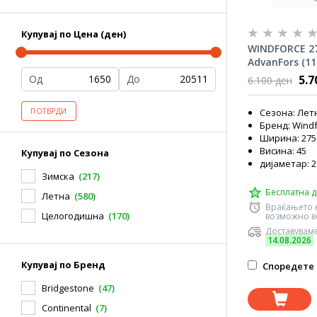
Купувај по Цена (ден)
WINDFORCE 27
AdvanFors (11
5.7
Од
До
6.100 ден
Сезона: Лет
ПОТВРДИ
Бренд: Wind
Ширина: 275
Висина: 45
Купувај по Сезона
дијаметар: 2
Зимска
(217)
Бесплатна д
Летна
(580)
Враќањето 
Целогодишна
(170)
возможно во
Доставуваме
14.08.2026
Купувај по Бренд
Споредете 
Bridgestone
(47)
Continental
(7)