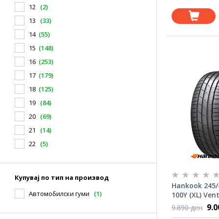
12
(2)
13
(33)
14
(55)
15
(148)
16
(253)
17
(179)
18
(125)
19
(84)
20
(69)
21
(14)
22
(5)
Купувај по тип на производ
Hankook 245/
Автомобилски гуми
(1)
100Y (XL) Ven
9.
9.890 ден