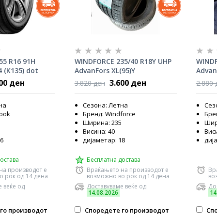
55 R16 91H
WINDFORCE 235/40 R18Y UHP
WINDF
 (K135) dot
AdvanFors XL(95)Y
Advan
800 ден
3.600 ден
3.820 ден
2.880 
на
Сезона: Летна
Сез
ook
Бренд: Windforce
Бре
Ширина: 235
Шир
Висина: 40
Виси
16
дијаметар: 18
диј
остава
Бесплатна достава
на производот е
Враќањето на производот е
Вр
о рок од 14 дена
возможно во рок од 14 дена
во
 веќе од
Доставуваме веќе од
До
14.08.2026
14
го производот
Споредете го производот
Спо