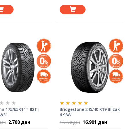
nn 175/65R14T 82T i
Bridgestone 245/40 R19 Blizak
LW31
6 98W
2.700 ден
16.901 ден
ден
17.790 ден