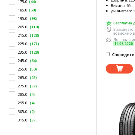
Ширина: 225
175.0
(44)
Висина: 65
185.0
(60)
дијаметар: 
195.0
(98)
Бесплатна д
205.0
(110)
Враќањето 
возможно в
215.0
(128)
Доставуваме
14.08.2026
225.0
(171)
235.0
(128)
Споредете 
245.0
(64)
255.0
(50)
265.0
(25)
275.0
(37)
285.0
(4)
295.0
(4)
305.0
(2)
315.0
(3)