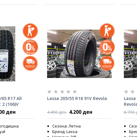
65 R17 All
Lassa 205/55 R16 91V Revola
Lassa 
 2 (106)V
Revol
500 ден
4.200 ден
4.490 ден
6.790 
логодишна
Сезона: Летна
Сез
yal
Бренд: Lassa
Бре