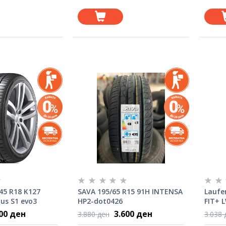
45 R18 K127
SAVA 195/65 R15 91H INTENSA
Laufe
tus S1 evo3
HP2-dot0426
FIT+ 
000 ден
3.600 ден
3.880 ден
3.038 