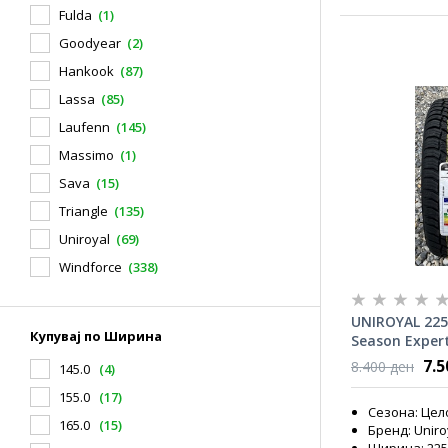
Fulda
(1)
Goodyear
(2)
Hankook
(87)
Lassa
(85)
Laufenn
(145)
Massimo
(1)
Sava
(15)
Triangle
(135)
Uniroyal
(69)
Windforce
(338)
UNIROYAL 225/
Купувај по Ширина
Season Expert
7.
8.400 ден
145.0
(4)
155.0
(17)
Сезона: Це
165.0
(15)
Бренд: Uniro