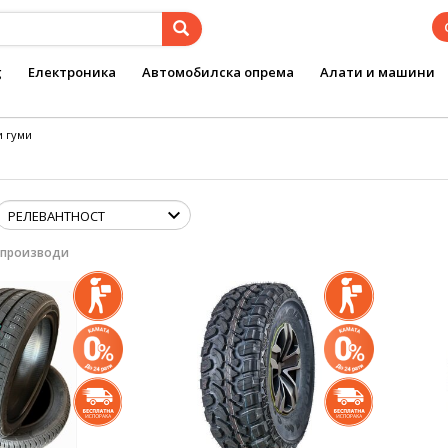
g
Електроника
Автомобилска опрема
Алати и машини
и гуми
 производи