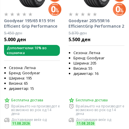
Goodyear 195/65 R15 91H
Goodyear 205/55R16
Efficient Grip Performance
EfficientGrip Performance 2
2 - DOT 1525
91V - DOT 1026
5.450 ден
5.870 ден
5.000 ден
5.500 ден
Дополнителни 10% во
Сезона: Летна
кошничка
Бренд: Goodyear
Ширина: 205
Сезона: Летна
Висина: 55
Бренд: Goodyear
дијаметар: 16
Ширина: 195
Висина: 65
дијаметар: 15
Бесплатна достава
Бесплатна достава
Враќањето на производот е
Враќањето на производот е
возможно во рок од 14
возможно во рок од 14
дена
дена
Доставуваме веќе од
Доставуваме веќе од
11.08.2026
11.08.2026