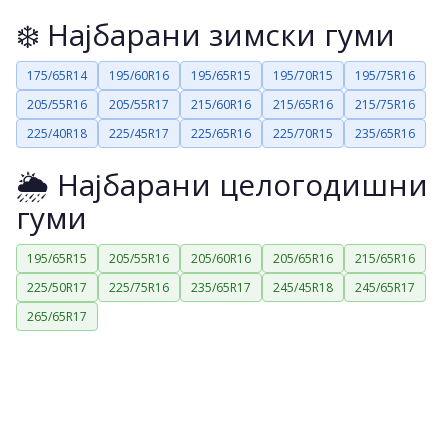
❄️ Најбарани зимски гуми
175/65R14
195/60R16
195/65R15
195/70R15
195/75R16
205/55R16
205/55R17
215/60R16
215/65R16
215/75R16
225/40R18
225/45R17
225/65R16
225/70R15
235/65R16
🌦️ Најбарани целогодишни
гуми
195/65R15
205/55R16
205/60R16
205/65R16
215/65R16
225/50R17
225/75R16
235/65R17
245/45R18
245/65R17
265/65R17