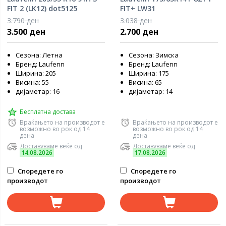
FIT 2 (LK12) dot5125
FIT+ LW31
3.790 ден
3.038 ден
3.500 ден
2.700 ден
Сезона: Летна
Сезона: Зимска
Бренд: Laufenn
Бренд: Laufenn
Ширина: 205
Ширина: 175
Висина: 55
Висина: 65
дијаметар: 16
дијаметар: 14
Бесплатна достава
Враќањето на производот е
Враќањето на производот е
возможно во рок од 14
возможно во рок од 14
дена
дена
Доставуваме веќе од
Доставуваме веќе од
14.08.2026
17.08.2026
Споредете го
Споредете го
производот
производот