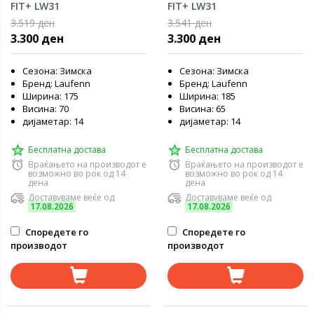
FIT+ LW31
FIT+ LW31
3.519 ден
3.541 ден
3.300 ден
3.300 ден
Сезона: Зимска
Сезона: Зимска
Бренд: Laufenn
Бренд: Laufenn
Ширина: 175
Ширина: 185
Висина: 70
Висина: 65
дијаметар: 14
дијаметар: 14
Бесплатна достава
Бесплатна достава
Враќањето на производот е
Враќањето на производот е
возможно во рок од 14
возможно во рок од 14
дена
дена
Доставуваме веќе од
Доставуваме веќе од
17.08.2026
17.08.2026
Споредете го
Споредете го
производот
производот