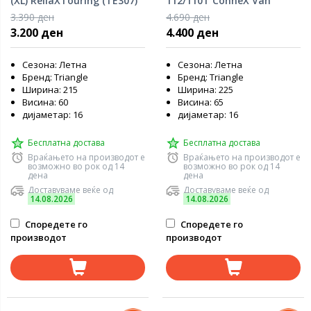
(XL) ReliaXTouring (TE307)
112/110T ConneX Van
(TV701)
3.390 ден
4.690 ден
3.200 ден
4.400 ден
Сезона: Летна
Сезона: Летна
Бренд: Triangle
Бренд: Triangle
Ширина: 215
Ширина: 225
Висина: 60
Висина: 65
дијаметар: 16
дијаметар: 16
Бесплатна достава
Бесплатна достава
Враќањето на производот е
Враќањето на производот е
возможно во рок од 14
возможно во рок од 14
дена
дена
Доставуваме веќе од
Доставуваме веќе од
14.08.2026
14.08.2026
Споредете го
Споредете го
производот
производот