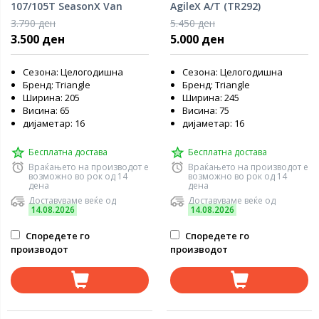
107/105T SeasonX Van
AgileX A/T (TR292)
(TA702)
3.790 ден
5.450 ден
3.500 ден
5.000 ден
Сезона: Целогодишна
Сезона: Целогодишна
Бренд: Triangle
Бренд: Triangle
Ширина: 205
Ширина: 245
Висина: 65
Висина: 75
дијаметар: 16
дијаметар: 16
Бесплатна достава
Бесплатна достава
Враќањето на производот е
Враќањето на производот е
возможно во рок од 14
возможно во рок од 14
дена
дена
Доставуваме веќе од
Доставуваме веќе од
14.08.2026
14.08.2026
Споредете го
Споредете го
производот
производот