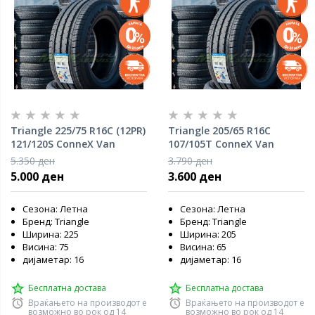
Triangle 225/75 R16C (12PR)
Triangle 205/65 R16C
121/120S ConneX Van
107/105T ConneX Van
(TV701)
(TV701)
5.350 ден
3.790 ден
5.000 ден
3.600 ден
Сезона: Летна
Сезона: Летна
Бренд: Triangle
Бренд: Triangle
Ширина: 225
Ширина: 205
Висина: 75
Висина: 65
дијаметар: 16
дијаметар: 16
Бесплатна достава
Бесплатна достава
Враќањето на производот е
Враќањето на производот е
возможно во рок од 14
возможно во рок од 14