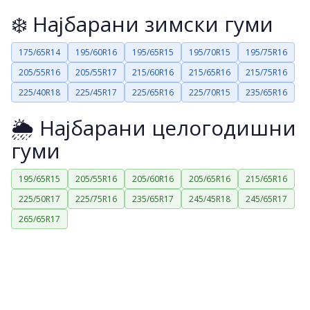
❄️ Најбарани зимски гуми
175/65R14
195/60R16
195/65R15
195/70R15
195/75R16
205/55R16
205/55R17
215/60R16
215/65R16
215/75R16
225/40R18
225/45R17
225/65R16
225/70R15
235/65R16
🌦️ Најбарани целогодишни
гуми
195/65R15
205/55R16
205/60R16
205/65R16
215/65R16
225/50R17
225/75R16
235/65R17
245/45R18
245/65R17
265/65R17