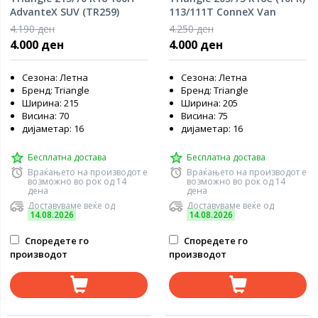
AdvanteX SUV (TR259)
113/111T ConneX Van
(TV701)
4.190 ден
4.250 ден
4.000 ден
4.000 ден
Сезона: Летна
Сезона: Летна
Бренд: Triangle
Бренд: Triangle
Ширина: 215
Ширина: 205
Висина: 70
Висина: 75
дијаметар: 16
дијаметар: 16
Бесплатна достава
Бесплатна достава
Враќањето на производот е
Враќањето на производот е
возможно во рок од 14
возможно во рок од 14
дена
дена
Доставуваме веќе од
Доставуваме веќе од
14.08.2026
14.08.2026
Споредете го
Споредете го
производот
производот