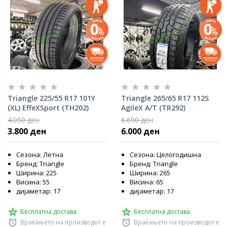
Triangle 225/55 R17 101Y
Triangle 265/65 R17 112S
(XL) EffeXSport (TH202)
AgileX A/T (TR292)
4.050 ден
6.690 ден
3.800 ден
6.000 ден
Сезона: Летна
Сезона: Целогодишна
Бренд: Triangle
Бренд: Triangle
Ширина: 225
Ширина: 265
Висина: 55
Висина: 65
дијаметар: 17
дијаметар: 17
Бесплатна достава
Бесплатна достава
Враќањето на производот е
Враќањето на производот е