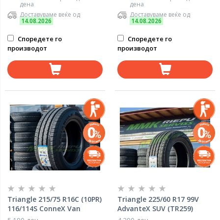
дена
дена
Доставуваме веќе од
Доставуваме веќе од
14.08.2026
14.08.2026
Споредете го
Споредете го
производот
производот
Triangle 215/75 R16C (10PR)
Triangle 225/60 R17 99V
116/114S ConneX Van
AdvanteX SUV (TR259)
(TV701)