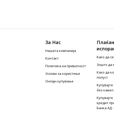
За Нас
Плаќањ
испора
Нашата компанија
Како да с
Контакт
Зошто да 
Политика на приватност
Како да к
Услови за користење
попуст
Онлајн купување
Купувајте 
без камат
Купувајте 
кредит пр
Банка АД -