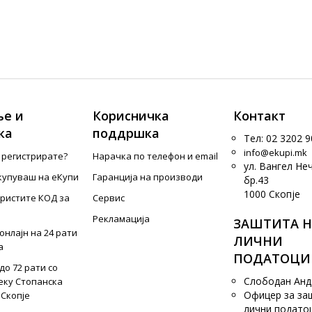
е и
Корисничка
Контакт
ка
поддршка
Тел: 02 3202 9
info@ekupi.mk
е регистрирате?
Нарачка по телефон и еmail
ул. Вангел Не
купуваш на еКупи
Гаранција на производи
бр.43
1000 Скопје
ористите КОД за
Сервис
Рекламација
ЗАШТИТА Н
онлајн на 24 рати
ЛИЧНИ
а
ПОДАТОЦИ
до 72 рати со
Слободан Ан
еку Стопанска
Офицер за за
 Скопје
лични подато