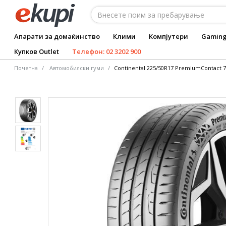
Апарати за домаќинство
Клими
Компјутери
Gamin
Купков Outlet
Телефон: 02 3202 900
Почетна
Автомобилски гуми
Continental 225/50R17 PremiumContact 7