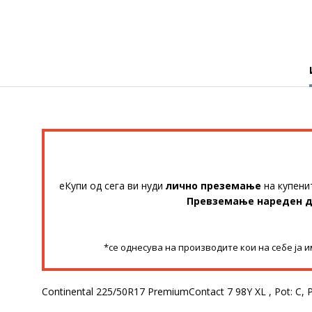
еКупи од сега ви нуди
лично преземање
на купени
Превземање нареден 
*се однесува на производите кои на себе ја 
Continental 225/50R17 PremiumContact 7 98Y XL , Pot: C, Pr