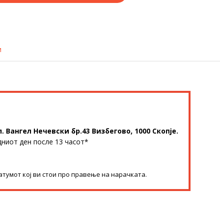
и
л. Вангел Нечевски бр.43 Визбегово, 1000 Скопје.
дниот ден после 13 часот*
атумот кој ви стои про правење на нарачката.