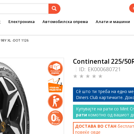
g
Електроника
Автомобилска опрема
Алати и машини
 98Y XL -DOT 1126
Continental 225/50
ID:
EK000680721
Сѐ што ти треба на едно ме
Diners Club картичките. До
Купувајте на рати со Mint C
рати
комотно од вашиот д
ДОСТАВА ВО СТАН
бесплатн
повеќе
овде