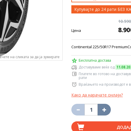
Купувајте до 24 рати БЕЗ 
10.59
8.9
Цена
Continental 225/50R17 PremiumConta
ечете на сликата за да ја зумирате
Бесплатна достава
Доставуваме веќе од
11.08.20
Платете во готово на доставу
рати
Враќањето на производот е в
Како да нарачате онлајн?
ДОДА