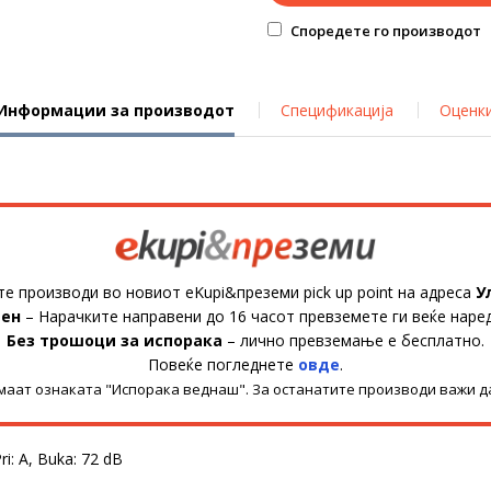
Споредете го производот
Информации за производот
Спецификација
Оценк
те производи во новиот eKupi&преземи pick up point на адреса
У
ден
– Нарачките направени до 16 часот превземете ги веќе наре
Без трошоци за испорака
– лично превземање е бесплатно.
Повеќе погледнете
овде
.
имаат ознаката "Испорака веднаш". За останатите производи важи д
i: A, Buka: 72 dB