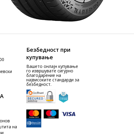
Безбедност при
купување
00
Вашето онлајн купување
го извршувате сигурно
чевски
благодарение на
највисоките стандарди за
безбедност.
А
донов
штита на
ци