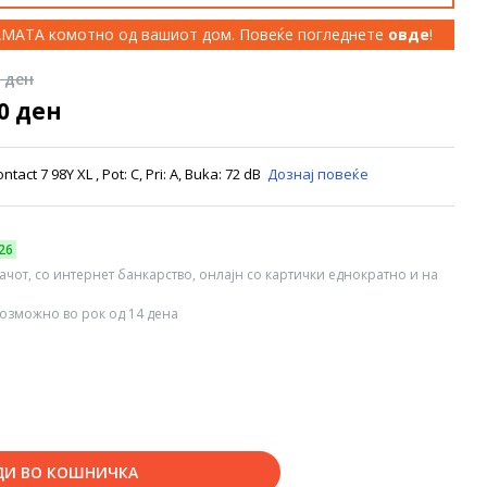
КАМАТА комотно од вашиот дом. Повеќе погледнете
овде
!
0 ден
00 ден
ct 7 98Y XL , Pot: C, Pri: A, Buka: 72 dB
Дознај повеќе
26
вачот, со интернет банкарство, онлајн со картички еднократно и на
озможно во рок од 14 дена
ДИ ВО КОШНИЧКА