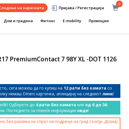
0
Следење на нарачката
Пријава / Регистрација
Дом и градина
Фитнес
E-mobility
Промоции
R17 PremiumContact 7 98Y XL -DOT 1126
сто, сега можеш да го купиш на
12 рати без камата
со
колку немаш DIners картичка, аплицирај на следниот
линк
!
redit! Одберете до
4 рати без камата
или
од 6 до 36
ом. Погледнете за повеќе информации
овде
!
о без разлика на спрат на подрачје на град Скопје. Дознај