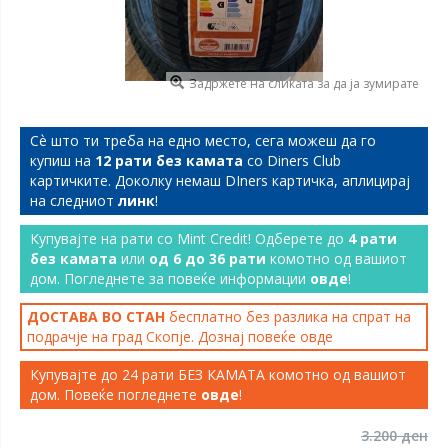
Задржете на сликата за да ја зумирате
Сѐ што ти треба на едно место, сега можеш да го
купиш на
12 рати без камата
со Diners Club
картичките. Доколку немаш DIners картичка, аплицирај
на следниот
линк
!
Купувајте на рати со Mint Credit! Одберете до
4 рати
без камата
или
од 6 до 36 рати
комотно од вашиот
дом. Погледнете за повеќе информации
овде
!
ДОСТАВА ВО СТАН
бесплатно без разлика на спрат на
подрачје на град Скопје. Дознај повеќе
овде
Купувајте до 24 рати БЕЗ КАМАТА комотно од вашиот
дом. Повеќе погледнете
овде
!
3.200 ден