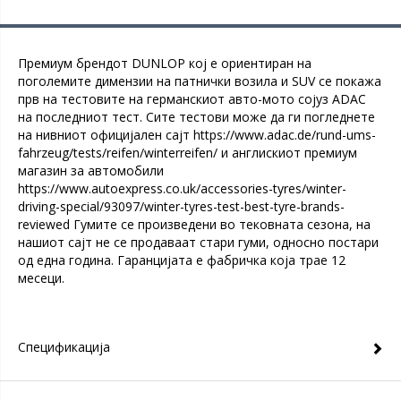
Премиум брендот DUNLOP кој е ориентиран на
поголемите димензии на патнички возила и SUV се покажа
прв на тестовите на германскиот авто-мото сојуз ADAC
на последниот тест. Сите тестови може да ги погледнете
на нивниот официјален сајт https://www.adac.de/rund-ums-
fahrzeug/tests/reifen/winterreifen/ и англискиот премиум
магазин за автомобили
https://www.autoexpress.co.uk/accessories-tyres/winter-
driving-special/93097/winter-tyres-test-best-tyre-brands-
reviewed Гумите се произведени во тековната сезона, на
нашиот сајт не се продаваат стари гуми, односно постари
од една година. Гаранцијата е фабричка која трае 12
месеци.
Спецификација