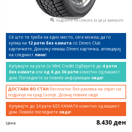
Задржете на сликата за да ја зумирате
Сѐ што ти треба на едно место, сега можеш да го
купиш на
12 рати без камата
со Diners Club
картичките. Доколку немаш DIners картичка, аплицирај
на следниот
линк
!
Купувајте на рати со Mint Credit! Одберете до
4 рати
без камата
или
од 6 до 36 рати
комотно од вашиот
дом. Погледнете за повеќе информации
овде
!
ДОСТАВА ВО СТАН
бесплатно без разлика на спрат на
подрачје на град Скопје. Дознај повеќе
овде
Купувајте до 24 рати БЕЗ КАМАТА комотно од вашиот
дом. Повеќе погледнете
овде
!
8.430 ден
Цена