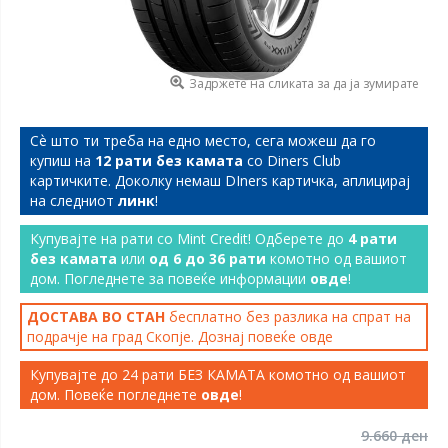
Задржете на сликата за да ја зумирате
Сѐ што ти треба на едно место, сега можеш да го
купиш на
12 рати без камата
со Diners Club
картичките. Доколку немаш DIners картичка, аплицирај
на следниот
линк
!
Купувајте на рати со Mint Credit! Одберете до
4 рати
без камата
или
од 6 до 36 рати
комотно од вашиот
дом. Погледнете за повеќе информации
овде
!
ДОСТАВА ВО СТАН
бесплатно без разлика на спрат на
подрачје на град Скопје. Дознај повеќе
овде
Купувајте до 24 рати БЕЗ КАМАТА комотно од вашиот
дом. Повеќе погледнете
овде
!
9.660 ден