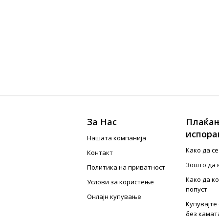
За Нас
Плаќањ
испора
Нашата компанија
Како да с
Контакт
Зошто да 
Политика на приватност
Како да к
Услови за користење
попуст
Онлајн купување
Купувајте 
без камат