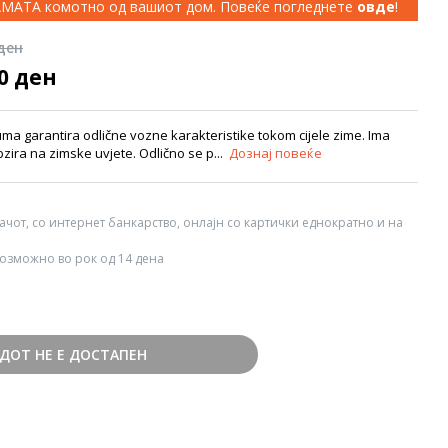
КАМАТА комотно од вашиот дом. Повеќе погледнете
овде
!
 ден
00 ден
uma garantira odlične vozne karakteristike tokom cijele zime. Ima
zira na zimske uvjete. Odlično se p...
Дознај повеќе
вачот, со интернет банкарство, онлајн со картички еднократно и на
озможно во рок од 14 дена
ДОТ НЕ Е ДОСТАПЕН