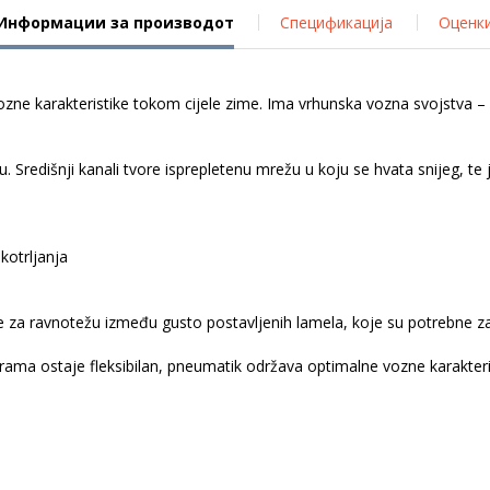
Информации за производот
Спецификација
Оценк
zne karakteristike tokom cijele zime. Ima vrhunska vozna svojstva – 
 Središnji kanali tvore isprepletenu mrežu u koju se hvata snijeg, te
kotrljanja
 za ravnotežu između gusto postavljenih lamela, koje su potrebne za p
ama ostaje fleksibilan, pneumatik održava optimalne vozne karakterist