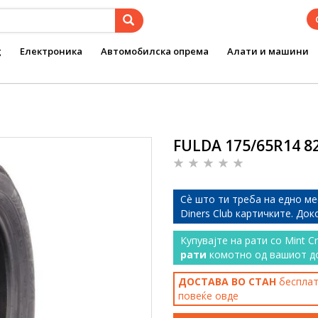
g
Електроника
Автомобилска опрема
Алати и машини
FULDA 175/65R14 8
Сѐ што ти треба на едно ме
Diners Club картичките. До
Купувајте на рати со Mint C
рати
комотно од вашиот д
ДОСТАВА ВО СТАН
бесплатн
повеќе
овде