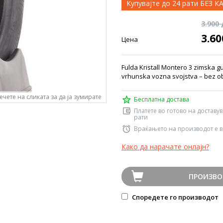
Купувајте до 24 рати БЕЗ 
3.900
3.6
Цена
Fulda Kristall Montero 3 zimska g
vrhunska vozna svojstva – bez ob
ечете на сликата за да ја зумирате
Бесплатна достава
Платете во готово на доставу
рати
Враќањето на производот е в
Како да нарачате онлајн?
ПРОИЗВО
Споредете го производот