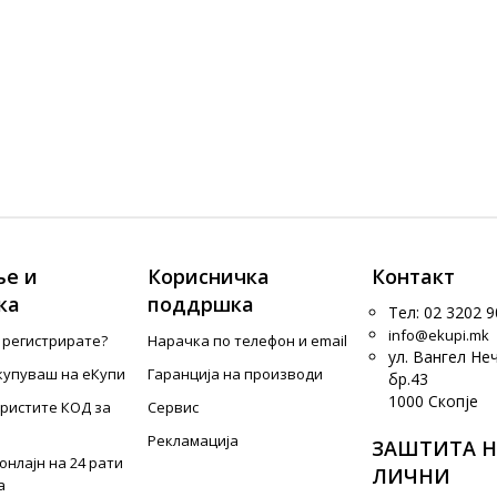
е и
Корисничка
Контакт
ка
поддршка
Тел: 02 3202 9
info@ekupi.mk
е регистрирате?
Нарачка по телефон и еmail
ул. Вангел Не
купуваш на еКупи
Гаранција на производи
бр.43
1000 Скопје
ористите КОД за
Сервис
Рекламација
ЗАШТИТА Н
онлајн на 24 рати
ЛИЧНИ
а