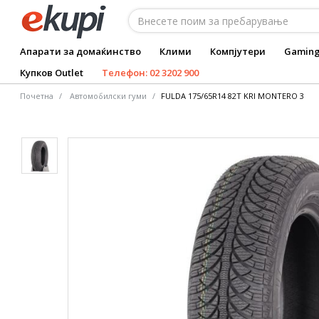
Апарати за домаќинство
Клими
Компјутери
Gamin
Купков Outlet
Телефон: 02 3202 900
Почетна
Автомобилски гуми
FULDA 175/65R14 82T KRI MONTERO 3