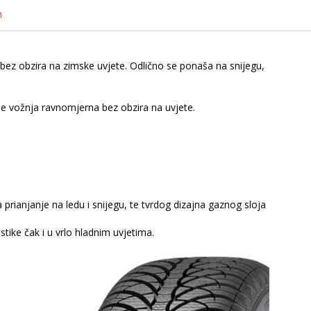
и
bez obzira na zimske uvjete. Odlično se ponaša na snijegu,
 je vožnja ravnomjerna bez obzira na uvjete.
rianjanje na ledu i snijegu, te tvrdog dizajna gaznog sloja
ike čak i u vrlo hladnim uvjetima.