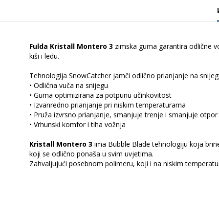
Fulda Kristall Montero 3
zimska guma garantira odlične vo
kiši i ledu.
Tehnologija SnowCatcher jamči odlično prianjanje na snijegu.
• Odlična vuča na snijegu
• Guma optimizirana za potpunu učinkovitost
• Izvanredno prianjanje pri niskim temperaturama
• Pruža izvrsno prianjanje, smanjuje trenje i smanjuje otpor 
• Vrhunski komfor i tiha vožnja
Kristall Montero 3
ima Bubble Blade tehnologiju koja brine
koji se odlično ponaša u svim uvjetima.
Zahvaljujući posebnom polimeru, koji i na niskim temperatur