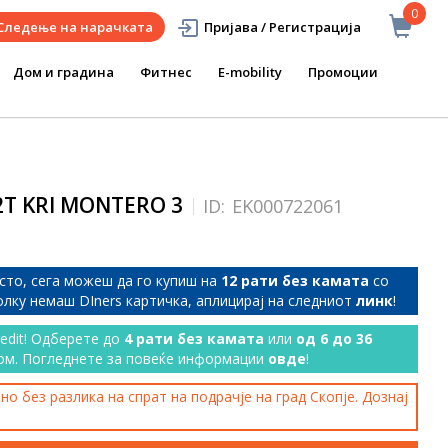
0
Следење на нарачката
Пријава / Регистрација
Дом и градина
Фитнес
E-mobility
Промоции
2T KRI MONTERO 3
ID:
EK000722061
сто, сега можеш да го купиш на
12 рати без камата
со
колку немаш DIners картичка, аплицирај на следниот
линк
!
redit! Одберете до
4 рати без камата
или
од 6 до 36
ом. Погледнете за повеќе информации
овде
!
о без разлика на спрат на подрачје на град Скопје. Дознај