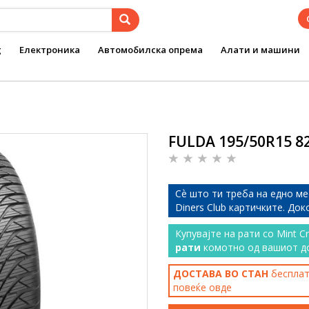
g
Електроника
Автомобилска опрема
Алати и машини
FULDA 195/50R15 
Сѐ што ти треба на едно ме
Diners Club картичките. До
Купувајте на рати со Mint C
рати
комотно од вашиот д
ДОСТАВА ВО СТАН
бесплатн
повеќе
овде