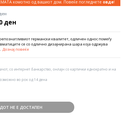
КАМАТА комотно од вашиот дом. Повеќе погледнете
овде
!
 ден
00 ден
препознатливиот германски квалитет, одличен однос помеѓу
евматиците се со одлично дизајнирана шара која одржува
..
Дознај повеќе
вачот, со интернет банкарство, онлајн со картички еднократно и на
озможно во рок од 14 дена
ДОТ НЕ Е ДОСТАПЕН