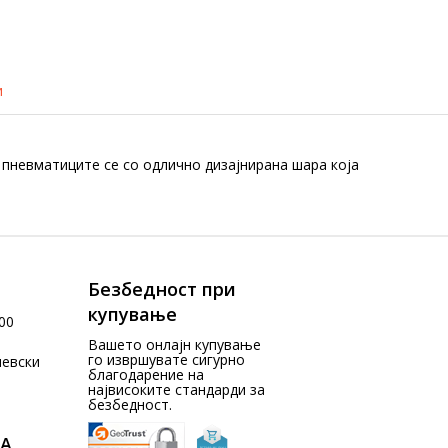
и
пневматиците се со одлично дизајнирана шара која
Безбедност при
купување
00
Вашето онлајн купување
го извршувате сигурно
чевски
благодарение на
највисоките стандарди за
безбедност.
А