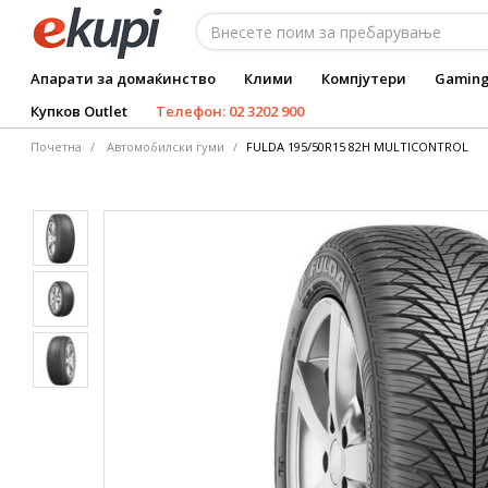
Апарати за домаќинство
Клими
Компјутери
Gamin
Купков Outlet
Телефон: 02 3202 900
Почетна
Автомобилски гуми
FULDA 195/50R15 82H MULTICONTROL