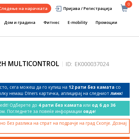
0
Следење на нарачката
Пријава / Регистрација
Дом и градина
Фитнес
E-mobility
Промоции
82H MULTICONTROL
ID:
EK000037024
сто, сега можеш да го купиш на
12 рати без камата
со
колку немаш DIners картичка, аплицирај на следниот
линк
!
redit! Одберете до
4 рати без камата
или
од 6 до 36
ом. Погледнете за повеќе информации
овде
!
о без разлика на спрат на подрачје на град Скопје. Дознај