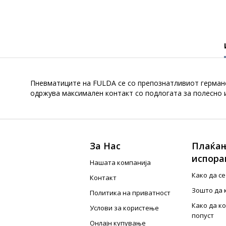
Пневматиците на FULDA се со препознатливиот германс
одржува максимален контакт со подлогата за полесно 
За Нас
Плаќањ
испора
Нашата компанија
Како да с
Контакт
Зошто да 
Политика на приватност
Како да к
Услови за користење
попуст
Онлајн купување