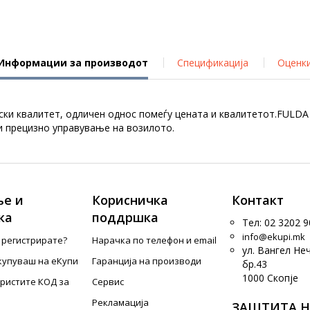
Информации за производот
Спецификација
Оценк
ки квалитет, одличен однос помеѓу цената и квалитетот.FULDA 
и прецизно управување на возилото.
е и
Корисничка
Контакт
ка
поддршка
Тел: 02 3202 9
info@ekupi.mk
е регистрирате?
Нарачка по телефон и еmail
ул. Вангел Не
купуваш на еКупи
Гаранција на производи
бр.43
1000 Скопје
ористите КОД за
Сервис
Рекламација
ЗАШТИТА Н