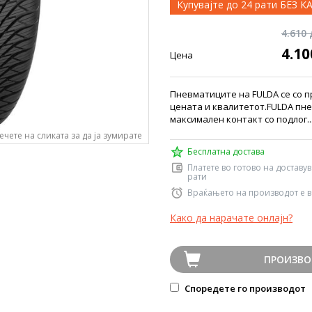
Купувајте до 24 рати БЕЗ 
4.610
4.1
Цена
Пневматиците на FULDA се со 
цената и квалитетот.FULDA пн
максимален контакт со подлог.
ечете на сликата за да ја зумирате
Бесплатна достава
Платете во готово на доставу
рати
Враќањето на производот е в
Како да нарачате онлајн?
ПРОИЗВО
Споредете го производот