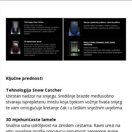
Ključne prednosti
Tehnologija Snow Catcher
Izvrstan nadzor na snijegu. Središnje brazde međusobno
stvaraju isprepletenu mrežu koja tijekom vožnje hvata snijeg
te vam omogućuje kretanje čak i u teškim snježnim uvjetima.
3D mjehurićaste lamele
Snažna suha izdržljivost na zimskim cestama. Ravni urezi na
vrhu površine profila omogućuj prisutnost zapremne gume.