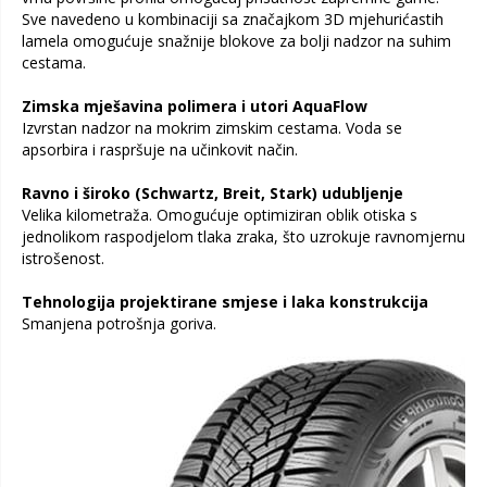
Sve navedeno u kombinaciji sa značajkom 3D mjehurićastih
lamela omogućuje snažnije blokove za bolji nadzor na suhim
cestama.
Zimska mješavina polimera i utori AquaFlow
Izvrstan nadzor na mokrim zimskim cestama. Voda se
apsorbira i raspršuje na učinkovit način.
Ravno i široko (Schwartz, Breit, Stark) udubljenje
Velika kilometraža. Omogućuje optimiziran oblik otiska s
jednolikom raspodjelom tlaka zraka, što uzrokuje ravnomjernu
istrošenost.
Tehnologija projektirane smjese i laka konstrukcija
Smanjena potrošnja goriva.