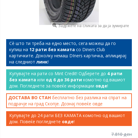
Задржете на сликата за да ја зумирате
Сѐ што ти треба на едно место, сега можеш да го
купиш на
12 рати без камата
со Diners Club
картичките. Доколку немаш DIners картичка, аплицирај
на следниот
линк
!
Купувајте на рати со Mint Credit! Одберете до
4 рати
без камата
или
од 6 до 36 рати
комотно од вашиот
дом. Погледнете за повеќе информации
овде
!
ДОСТАВА ВО СТАН
бесплатно без разлика на спрат на
подрачје на град Скопје. Дознај повеќе
овде
Купувајте до 24 рати БЕЗ КАМАТА комотно од вашиот
дом. Повеќе погледнете
овде
!
7.810 ден