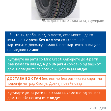
Задржете на сликата за да ја зумирате
Сѐ што ти треба на едно место, сега можеш да го
купиш на
12 рати без камата
со Diners Club
картичките. Доколку немаш DIners картичка, аплицирај
на следниот
линк
!
Купувајте на рати со Mint Credit! Одберете до
4 рати
без камата
или
од 6 до 36 рати
комотно од вашиот
дом. Погледнете за повеќе информации
овде
!
ДОСТАВА ВО СТАН
бесплатно без разлика на спрат на
подрачје на град Скопје. Дознај повеќе
овде
Купувајте до 24 рати БЕЗ КАМАТА комотно од вашиот
дом. Повеќе погледнете
овде
!
7.910 ден