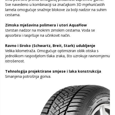
Sve navedeno u kombinaciji sa značajkom 3D mjehurićastih
lamela omogućuje snažnije blokove za bolji nadzor na suhim
cestama.
Zimska mješavina polimera i utori AquaFlow
Izvrstan nadzor na mokrim zimskim cestama. Voda se
apsorbira i raspršuje na učinkovit način.
Ravno i široko (Schwartz, Breit, Stark) udubljenje
Velika kilometraža. Omogućuje optimiziran oblik otiska s
jednolikom raspodjelom tlaka zraka, što uzrokuje ravnomjernu
istrošenost.
Tehnologija projektirane smjese i laka konstrukcija
Smanjena potrošnja goriva.