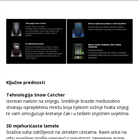
Ključne prednosti
Tehnologija Snow Catcher
Izvrstan nadzor na snijegu. Središnje brazde međusobno
stvaraju isprepletenu mrežu koja tijekom vožnje hvata snijeg
te vam omogućuje kretanje čak i u teškim snježnim uvjetima.
3D mjehurićaste lamele
Snažna suha izdržljivost na zimskim cestama. Ravni urezi na
vrhu površine profila omogućuj prisutnost zapremne gume.