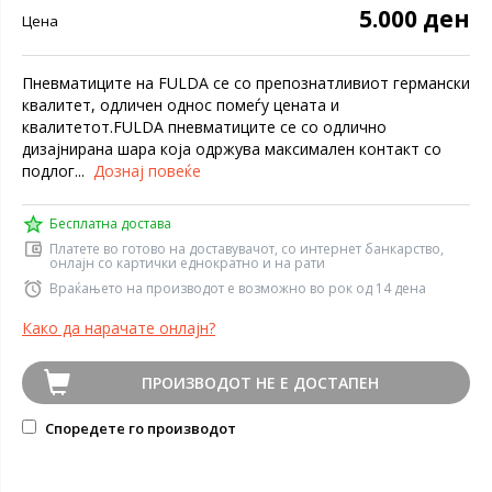
5.000 ден
Цена
Пневматиците на FULDA се со препознатливиот германски
квалитет, одличен однос помеѓу цената и
квалитетот.FULDA пневматиците се со одлично
дизајнирана шара која одржува максимален контакт со
подлог...
Дознај повеќе
Бесплатна достава
Платете во готово на доставувачот, со интернет банкарство,
онлајн со картички еднократно и на рати
Враќањето на производот е возможно во рок од 14 дена
Како да нарачате онлајн?
ПРОИЗВОДОТ НЕ Е ДОСТАПЕН
Споредете го производот