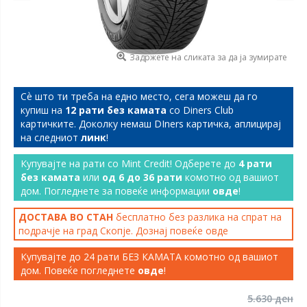
Задржете на сликата за да ја зумирате
Сѐ што ти треба на едно место, сега можеш да го
купиш на
12 рати без камата
со Diners Club
картичките. Доколку немаш DIners картичка, аплицирај
на следниот
линк
!
Купувајте на рати со Mint Credit! Одберете до
4 рати
без камата
или
од 6 до 36 рати
комотно од вашиот
дом. Погледнете за повеќе информации
овде
!
ДОСТАВА ВО СТАН
бесплатно без разлика на спрат на
подрачје на град Скопје. Дознај повеќе
овде
Купувајте до 24 рати БЕЗ КАМАТА комотно од вашиот
дом. Повеќе погледнете
овде
!
5.630 ден