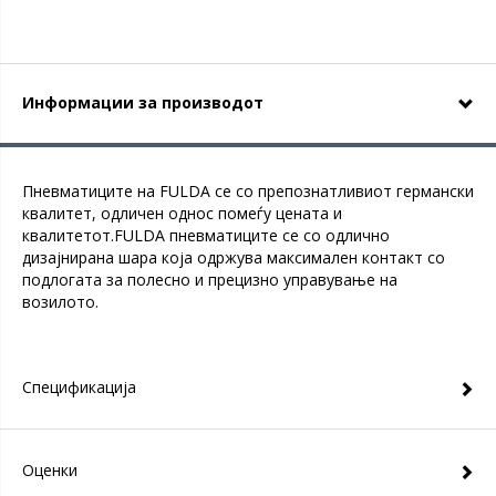
Информации за производот
Пневматиците на FULDA се со препознатливиот германски
квалитет, одличен однос помеѓу цената и
квалитетот.FULDA пневматиците се со одлично
дизајнирана шара која одржува максимален контакт со
подлогата за полесно и прецизно управување на
возилото.
Спецификација
Оценки