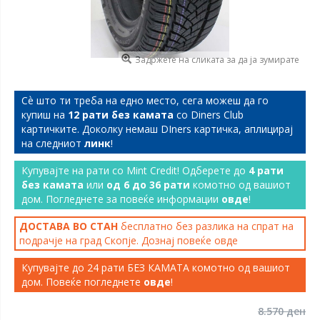
Задржете на сликата за да ја зумирате
Сѐ што ти треба на едно место, сега можеш да го
купиш на
12 рати без камата
со Diners Club
картичките. Доколку немаш DIners картичка, аплицирај
на следниот
линк
!
Купувајте на рати со Mint Credit! Одберете до
4 рати
без камата
или
од 6 до 36 рати
комотно од вашиот
дом. Погледнете за повеќе информации
овде
!
ДОСТАВА ВО СТАН
бесплатно без разлика на спрат на
подрачје на град Скопје. Дознај повеќе
овде
Купувајте до 24 рати БЕЗ КАМАТА комотно од вашиот
дом. Повеќе погледнете
овде
!
8.570 ден