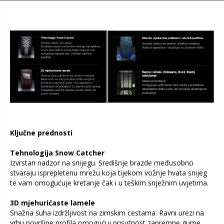
Ključne prednosti
Tehnologija Snow Catcher
Izvrstan nadzor na snijegu. Središnje brazde međusobno
stvaraju isprepletenu mrežu koja tijekom vožnje hvata snijeg
te vam omogućuje kretanje čak i u teškim snježnim uvjetima.
3D mjehurićaste lamele
Snažna suha izdržljivost na zimskim cestama. Ravni urezi na
vrhu površine profila omogućuj prisutnost zapremne gume.