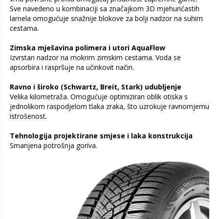
Sve navedeno u kombinaciji sa značajkom 3D mjehurićastih
lamela omogućuje snažnije blokove za bolji nadzor na suhim
cestama.
Zimska mješavina polimera i utori AquaFlow
Izvrstan nadzor na mokrim zimskim cestama. Voda se
apsorbira i raspršuje na učinkovit način.
Ravno i široko (Schwartz, Breit, Stark) udubljenje
Velika kilometraža. Omogućuje optimiziran oblik otiska s
jednolikom raspodjelom tlaka zraka, što uzrokuje ravnomjernu
istrošenost.
Tehnologija projektirane smjese i laka konstrukcija
Smanjena potrošnja goriva.