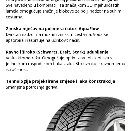
Sve navedeno u kombinaciji sa značajkom 3D mjehurićastih
lamela omogućuje snažnije blokove za bolji nadzor na suhim
cestama.
Zimska mješavina polimera i utori AquaFlow
Izvrstan nadzor na mokrim zimskim cestama. Voda se
apsorbira i raspršuje na učinkovit način.
Ravno i široko (Schwartz, Breit, Stark) udubljenje
Velika kilometraža. Omogućuje optimiziran oblik otiska s
jednolikom raspodjelom tlaka zraka, što uzrokuje ravnomjernu
istrošenost.
Tehnologija projektirane smjese i laka konstrukcija
Smanjena potrošnja goriva.