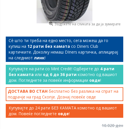
Задржете на сликата за да ја зумирате
Сѐ што ти треба на едно место, сега можеш да го
купиш на
12 рати без камата
со Diners Club
картичките. Доколку немаш DIners картичка, аплицирај
на следниот
линк
!
Купувајте на рати со Mint Credit! Одберете до
4 рати
без камата
или
од 6 до 36 рати
комотно од вашиот
дом. Погледнете за повеќе информации
овде
!
ДОСТАВА ВО СТАН
бесплатно без разлика на спрат на
подрачје на град Скопје. Дознај повеќе
овде
Купувајте до 24 рати БЕЗ КАМАТА комотно од вашиот
дом. Повеќе погледнете
овде
!
10.020 ден