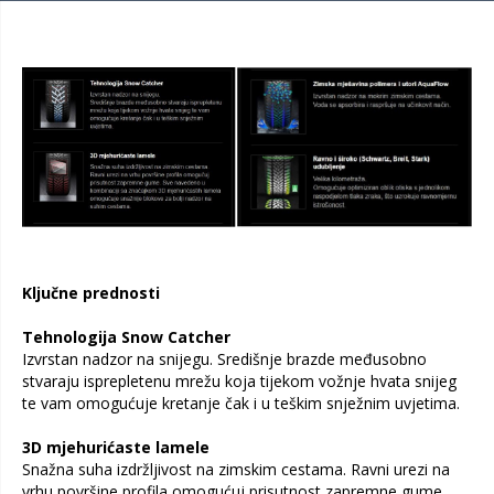
Ključne prednosti
Tehnologija Snow Catcher
Izvrstan nadzor na snijegu. Središnje brazde međusobno
stvaraju isprepletenu mrežu koja tijekom vožnje hvata snijeg
te vam omogućuje kretanje čak i u teškim snježnim uvjetima.
3D mjehurićaste lamele
Snažna suha izdržljivost na zimskim cestama. Ravni urezi na
vrhu površine profila omogućuj prisutnost zapremne gume.