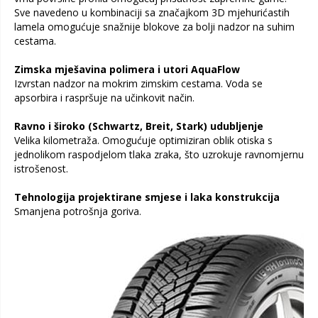
Sve navedeno u kombinaciji sa značajkom 3D mjehurićastih
lamela omogućuje snažnije blokove za bolji nadzor na suhim
cestama.
Zimska mješavina polimera i utori AquaFlow
Izvrstan nadzor na mokrim zimskim cestama. Voda se
apsorbira i raspršuje na učinkovit način.
Ravno i široko (Schwartz, Breit, Stark) udubljenje
Velika kilometraža. Omogućuje optimiziran oblik otiska s
jednolikom raspodjelom tlaka zraka, što uzrokuje ravnomjernu
istrošenost.
Tehnologija projektirane smjese i laka konstrukcija
Smanjena potrošnja goriva.