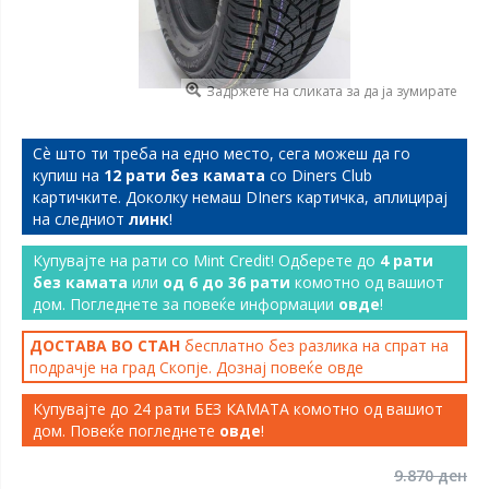
Задржете на сликата за да ја зумирате
Сѐ што ти треба на едно место, сега можеш да го
купиш на
12 рати без камата
со Diners Club
картичките. Доколку немаш DIners картичка, аплицирај
на следниот
линк
!
Купувајте на рати со Mint Credit! Одберете до
4 рати
без камата
или
од 6 до 36 рати
комотно од вашиот
дом. Погледнете за повеќе информации
овде
!
ДОСТАВА ВО СТАН
бесплатно без разлика на спрат на
подрачје на град Скопје. Дознај повеќе
овде
Купувајте до 24 рати БЕЗ КАМАТА комотно од вашиот
дом. Повеќе погледнете
овде
!
9.870 ден