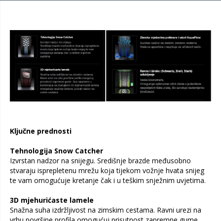
Ključne prednosti
Tehnologija Snow Catcher
Izvrstan nadzor na snijegu. Središnje brazde međusobno
stvaraju isprepletenu mrežu koja tijekom vožnje hvata snijeg
te vam omogućuje kretanje čak i u teškim snježnim uvjetima.
3D mjehurićaste lamele
Snažna suha izdržljivost na zimskim cestama. Ravni urezi na
vrhu površine profila omogućuj prisutnost zapremne gume.