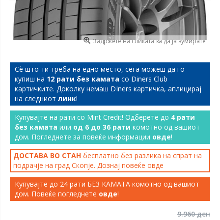
Задржете на сликата за да ја зумирате
Сѐ што ти треба на едно место, сега можеш да го
купиш на
12 рати без камата
со Diners Club
картичките. Доколку немаш DIners картичка, аплицирај
на следниот
линк
!
Купувајте на рати со Mint Credit! Одберете до
4 рати
без камата
или
од 6 до 36 рати
комотно од вашиот
дом. Погледнете за повеќе информации
овде
!
ДОСТАВА ВО СТАН
бесплатно без разлика на спрат на
подрачје на град Скопје. Дознај повеќе
овде
Купувајте до 24 рати БЕЗ КАМАТА комотно од вашиот
дом. Повеќе погледнете
овде
!
9.960 ден