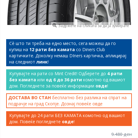
Задржете на сликата за да ја зумирате
Сѐ што ти треба на едно место, сега можеш да го
купиш на
12 рати без камата
со Diners Club
картичките. Доколку немаш DIners картичка, аплицирај
на следниот
линк
!
Купувајте на рати со Mint Credit! Одберете до
4 рати
без камата
или
од 6 до 36 рати
комотно од вашиот
дом. Погледнете за повеќе информации
овде
!
ДОСТАВА ВО СТАН
бесплатно без разлика на спрат на
подрачје на град Скопје. Дознај повеќе
овде
Купувајте до 24 рати БЕЗ КАМАТА комотно од вашиот
дом. Повеќе погледнете
овде
!
9.480 ден