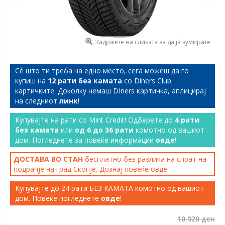
Задржете на сликата за да ја зумирате
Сѐ што ти треба на едно место, сега можеш да го
купиш на
12 рати без камата
со Diners Club
картичките. Доколку немаш DIners картичка, аплицирај
на следниот
линк
!
Купувајте на рати со Mint Credit! Одберете до
4 рати
без камата
или
од 6 до 36 рати
комотно од вашиот
дом. Погледнете за повеќе информации
овде
!
ДОСТАВА ВО СТАН
бесплатно без разлика на спрат на
подрачје на град Скопје. Дознај повеќе
овде
Купувајте до 24 рати БЕЗ КАМАТА комотно од вашиот
дом. Повеќе погледнете
овде
!
10.920 ден