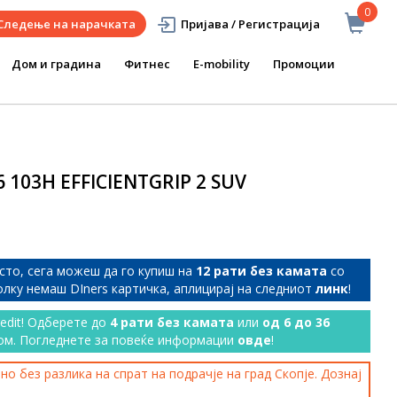
0
Следење на нарачката
Пријава / Регистрација
Дом и градина
Фитнес
E-mobility
Промоции
 103H EFFICIENTGRIP 2 SUV
сто, сега можеш да го купиш на
12 рати без камата
со
колку немаш DIners картичка, аплицирај на следниот
линк
!
redit! Одберете до
4 рати без камата
или
од 6 до 36
ом. Погледнете за повеќе информации
овде
!
о без разлика на спрат на подрачје на град Скопје. Дознај