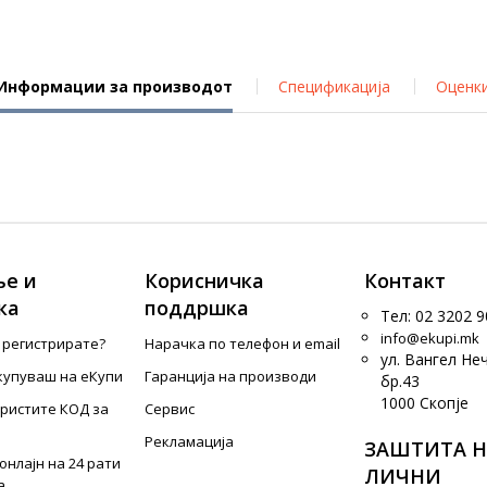
Информации за производот
Спецификација
Оценк
е и
Корисничка
Контакт
ка
поддршка
Тел: 02 3202 9
info@ekupi.mk
е регистрирате?
Нарачка по телефон и еmail
ул. Вангел Не
купуваш на еКупи
Гаранција на производи
бр.43
1000 Скопје
ористите КОД за
Сервис
Рекламација
ЗАШТИТА Н
онлајн на 24 рати
ЛИЧНИ
а