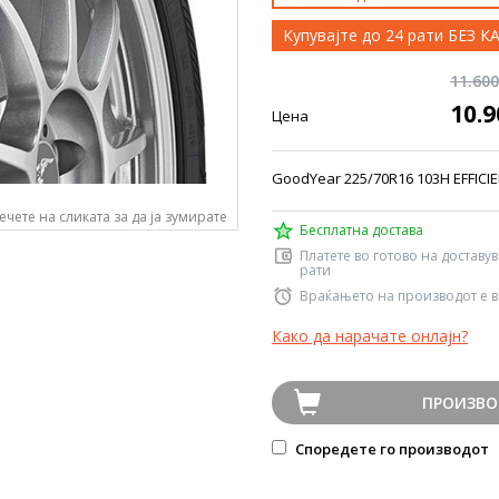
Купувајте до 24 рати БЕЗ 
11.60
10.
Цена
GoodYear 225/70R16 103H EFFICI
ечете на сликата за да ја зумирате
Бесплатна достава
Платете во готово на доставу
рати
Враќањето на производот е в
Како да нарачате онлајн?
ПРОИЗВО
Споредете го производот