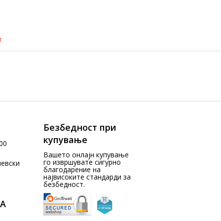
и
Безбедност при
купување
00
Вашето онлајн купување
го извршувате сигурно
чевски
благодарение на
највисоките стандарди за
безбедност.
А