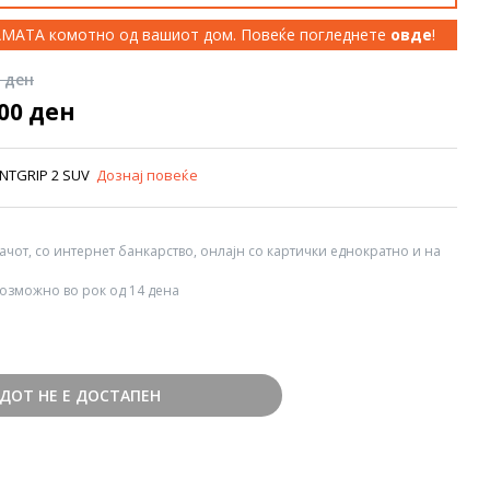
КАМАТА комотно од вашиот дом. Повеќе погледнете
овде
!
0 ден
900 ден
ENTGRIP 2 SUV
Дознај повеќе
вачот, со интернет банкарство, онлајн со картички еднократно и на
озможно во рок од 14 дена
ДОТ НЕ Е ДОСТАПЕН