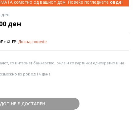
КАМАТА комотно од вашиот дом. Повеќе погледнете
овде
!
0 ден
000 ден
F + XL FP
Дознај повеќе
вачот, со интернет банкарство, онлајн со картички еднократно и на
озможно во рок од 14 дена
ДОТ НЕ Е ДОСТАПЕН