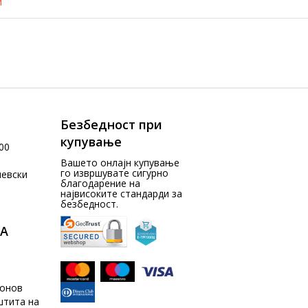
и
Безбедност при
купување
00
Вашето онлајн купување
го извршувате сигурно
чевски
благодарение на
највисоките стандарди за
безбедност.
А
донов
штита на