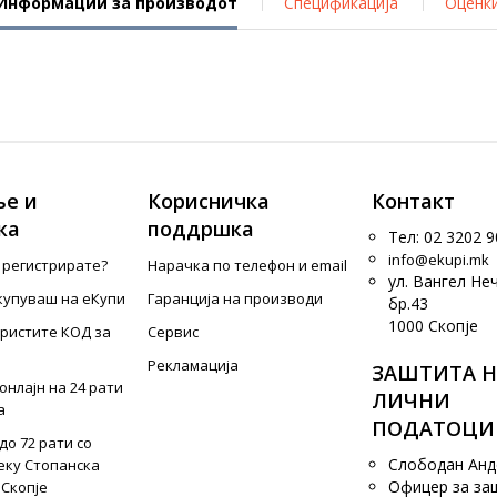
Информации за производот
Спецификација
Оценк
е и
Корисничка
Контакт
ка
поддршка
Тел: 02 3202 9
info@ekupi.mk
е регистрирате?
Нарачка по телефон и еmail
ул. Вангел Не
купуваш на еКупи
Гаранција на производи
бр.43
1000 Скопје
ористите КОД за
Сервис
Рекламација
ЗАШТИТА Н
онлајн на 24 рати
ЛИЧНИ
а
ПОДАТОЦИ
до 72 рати со
Слободан Ан
еку Стопанска
Офицер за за
 Скопје