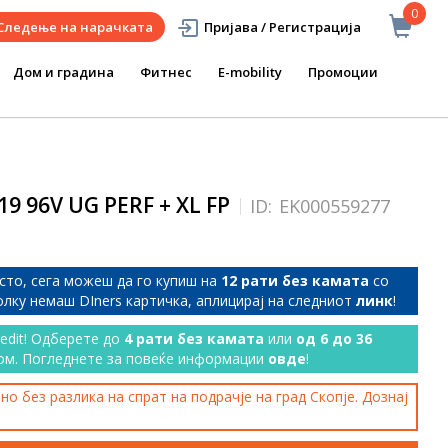
0
Следење на нарачката
Пријава / Регистрација
Дом и градина
Фитнес
E-mobility
Промоции
9 96V UG PERF + XL FP
ID:
EK000559277
сто, сега можеш да го купиш на
12 рати без камата
со
колку немаш DIners картичка, аплицирај на следниот
линк
!
redit! Одберете до
4 рати без камата
или
од 6 до 36
ом. Погледнете за повеќе информации
овде
!
о без разлика на спрат на подрачје на град Скопје. Дознај