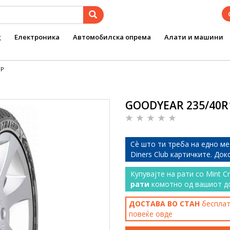
g
Електроника
Автомобилска опрема
Алати и машини
FP
GOODYEAR 235/40R1
Сѐ што ти треба на едно ме
Diners Club картичките. До
Купувајте на рати со Mint C
рати
комотно од вашиот д
ДОСТАВА ВО СТАН
бесплатн
повеќе
овде