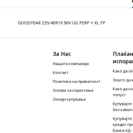
GOODYEAR 235/40R19 96V UG PERF + XL FP
За Нас
Плаќањ
испора
Нашата компанија
Како да с
Контакт
Зошто да 
Политика на приватност
Како да к
Услови за користење
попуст
Онлајн купување
Купувајте 
без камат
Купувајте 
кредит пр
Банка АД -