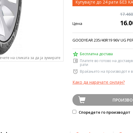
Купувајте до 24 рати БЕЗ 
17.46
16.
Цена
GOODYEAR 235/40R19 96V UG PER
Бесплатна достава
ечете на сликата за да ја зумирате
Платете во готово на доставу
рати
Враќањето на производот е в
Како да нарачате онлајн?
ПРОИЗВО
Споредете го производот