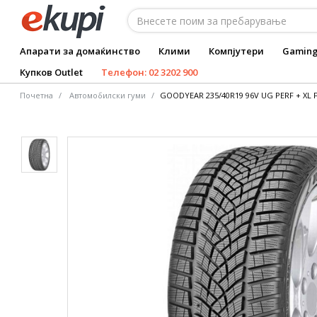
Апарати за домаќинство
Клими
Компјутери
Gamin
Купков Outlet
Телефон: 02 3202 900
Почетна
Автомобилски гуми
GOODYEAR 235/40R19 96V UG PERF + XL 