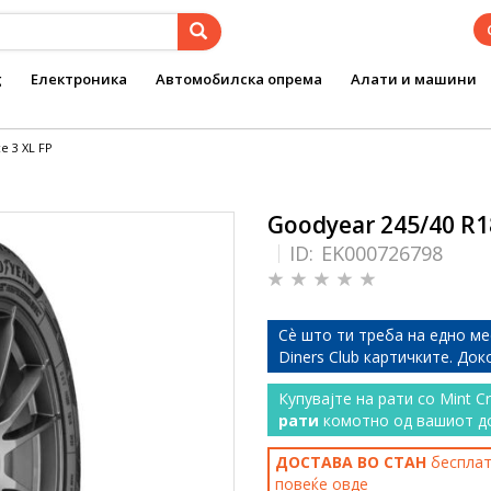
g
Електроника
Автомобилска опрема
Алати и машини
e 3 XL FP
Goodyear 245/40 R1
ID:
EK000726798
Сѐ што ти треба на едно ме
Diners Club картичките. До
Купувајте на рати со Mint C
рати
комотно од вашиот д
ДОСТАВА ВО СТАН
бесплатн
повеќе
овде