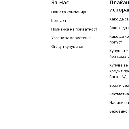
За Нас
Плаќањ
испора
Нашата компанија
Како да с
Контакт
Зошто да 
Политика на приватност
Како да к
Услови за користење
попуст
Онлајн купување
Купувајте 
без камат
Купувајте 
кредит пр
Банка АД -
Брза и бе
Бесплатна
Начини на
Безбедно