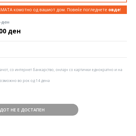
КАМАТА комотно од вашиот дом. Повеќе погледнете
овде
!
0 ден
000 ден
вачот, со интернет банкарство, онлајн со картички еднократно и на
озможно во рок од 14 дена
ДОТ НЕ Е ДОСТАПЕН