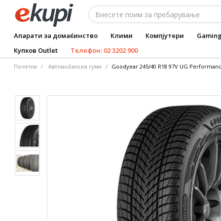
Апарати за домаќинство
Клими
Компјутери
Gamin
Купков Outlet
Телефон: 02 3202 900
Почетна
Автомобилски гуми
Goodyear 245/40 R18 97V UG Performanc