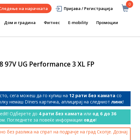
0
Следење на нарачката
Пријава / Регистрација
Дом и градина
Фитнес
E-mobility
Промоции
8 97V UG Performance 3 XL FP
сто, сега можеш да го купиш на
12 рати без камата
со
колку немаш DIners картичка, аплицирај на следниот
линк
!
redit! Одберете до
4 рати без камата
или
од 6 до 36
ом. Погледнете за повеќе информации
овде
!
о без разлика на спрат на подрачје на град Скопје. Дознај