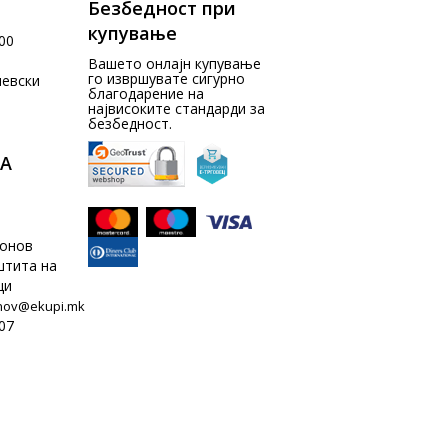
Безбедност при
купување
00
Вашето онлајн купување
го извршувате сигурно
чевски
благодарение на
највисоките стандарди за
безбедност.
А
донов
штита на
ци
nov@ekupi.mk
07