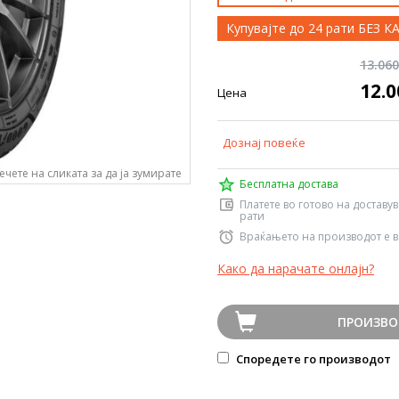
Купувајте до 24 рати БЕЗ 
13.06
12.
Цена
Дознај повеќе
ечете на сликата за да ја зумирате
Бесплатна достава
Платете во готово на доставу
рати
Враќањето на производот е в
Како да нарачате онлајн?
ПРОИЗВО
Споредете го производот