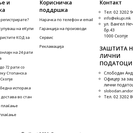
е и
Корисничка
Контакт
ка
поддршка
Тел: 02 3202 9
info@ekupi.mk
е регистрирате?
Нарачка по телефон и еmail
ул. Вангел Не
купуваш на еКупи
Гаранција на производи
бр.43
1000 Скопје
ористите КОД за
Сервис
Рекламација
ЗАШТИТА Н
онлајн на 24 рати
ЛИЧНИ
а
ПОДАТОЦИ
до 72 рати со
Слободан Ан
еку Стопанска
Офицер за за
 Скопје
лични подато
збедна испорака
slobodan.ando
Тел. 02 3202 8
 достава во стан
 плаќање
 плаќање