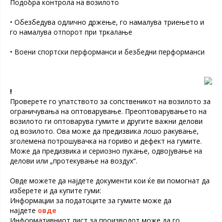
Подобра контрола на возилото
• Обезбедува одлично држење, го намалува триењето и
го намалува отпорот при тркалање
• Воени спортски перформанси и безбедни перформанси
!
Проверете го упатството за сопственикот на возилото за
ограничувања на оптоварување. Преоптоварувањето на
возилото ги оптоварува гумите и другите важни делови
од возилото. Ова може да предизвика лошо ракување,
зголемена потрошувачка на гориво и дефект на гумите.
Може да предизвика и сериозно пукање, одвојување на
делови или „протекување на воздух“.
Овде можете да најдете документи кои ќе ви помогнат да
изберете и да купите гуми:
Информации за податоците за гумите може да
најдете
овде
Информативниот лист за производот може да го