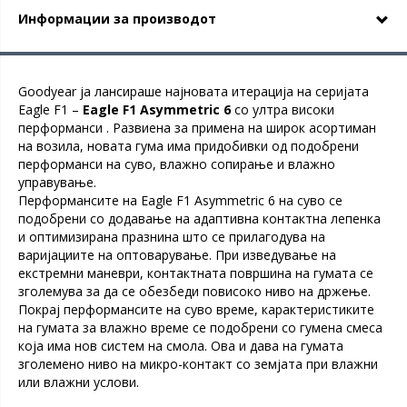
Информации за производот
Goodyear ја лансираше најновата итерација на серијата
Eagle F1 –
Eagle F1 Asymmetric 6
со ултра високи
перформанси . Развиена за примена на широк асортиман
на возила, новата гума има придобивки од подобрени
перформанси на суво, влажно сопирање и влажно
управување.
Перформансите на Eagle F1 Asymmetric 6 на суво се
подобрени со додавање на адаптивна контактна лепенка
и оптимизирана празнина што се прилагодува на
варијациите на оптоварување. При изведување на
екстремни маневри, контактната површина на гумата се
зголемува за да се обезбеди повисоко ниво на држење.
Покрај перформансите на суво време, карактеристиките
на гумата за влажно време се подобрени со гумена смеса
која има нов систем на смола. Ова и дава на гумата
зголемено ниво на микро-контакт со земјата при влажни
или влажни услови.