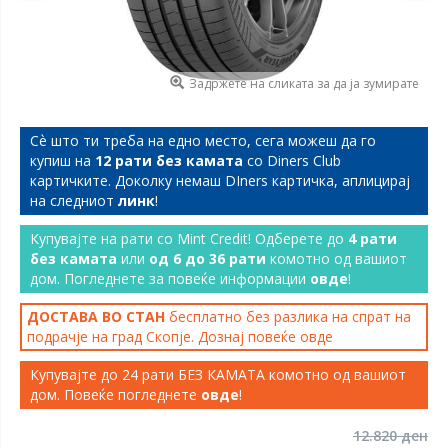
Задржете на сликата за да ја зумирате
Сѐ што ти треба на едно место, сега можеш да го
купиш на
12 рати без камата
со Diners Club
картичките. Доколку немаш DIners картичка, аплицирај
на следниот
линк
!
Купувајте на рати со Mint Credit! Одберете до
4 рати
без камата
или
од 6 до 36 рати
комотно од вашиот
дом. Погледнете за повеќе информации
овде
!
ДОСТАВА ВО СТАН
бесплатно без разлика на спрат на
подрачје на град Скопје. Дознај повеќе
овде
Купувајте до 24 рати БЕЗ КАМАТА комотно од вашиот
дом. Повеќе погледнете
овде
!
12.820 ден