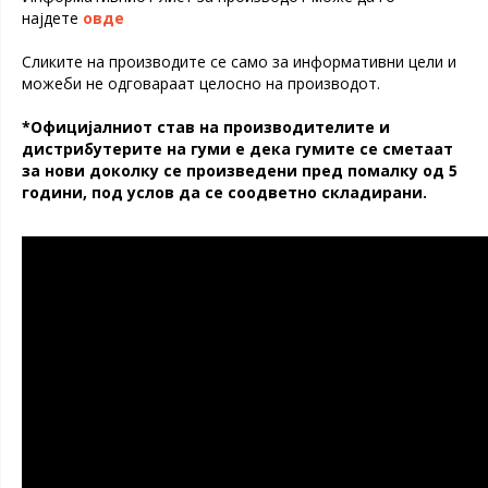
најдете
овде
Сликите на производите се само за информативни цели и
можеби не одговараат целосно на производот.
*Официјалниот став на производителите и
дистрибутерите на гуми е дека гумите се сметаат
за нови доколку се произведени пред помалку од 5
години, под услов да се соодветно складирани.