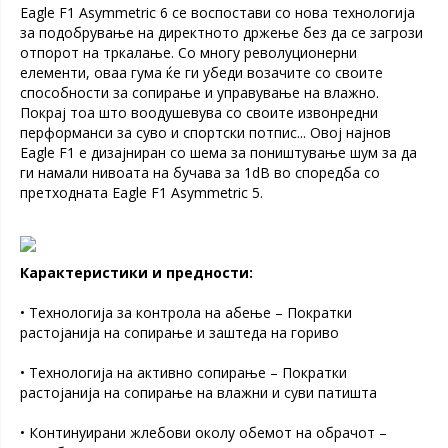
Eagle F1 Asymmetric 6 се воспостави со нова технологија
за подобрување на директното држење без да се загрози
отпорот на тркалање. Со многу револуционерни
елементи, оваа гума ќе ги убеди возачите со своите
способности за сопирање и управување на влажно.
Покрај тоа што воодушевува со своите извонредни
перформанси за суво и спортски потпис... Овој најнов
Eagle F1 е дизајниран со шема за поништување шум за да
ги намали нивоата на бучава за 1dB во споредба со
претходната Eagle F1 Asymmetric 5.
Карактеристики и предности:
• Технологија за контрола на абење – Пократки
растојанија на сопирање и заштеда на гориво
• Технологија на активно сопирање – Пократки
растојанија на сопирање на влажни и суви патишта
• Континуирани жлебови околу обемот на обрачот –