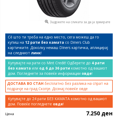
Задржете на сликата за да ја зумирате
Сѐ што ти треба на едно место, сега можеш да го
купиш на
12 рати без камата
со Diners Club
картичките. Доколку немаш DIners картичка, аплицирај
на следниот
линк
!
Купувајте на рати со Mint Credit! Одберете до
4 рати
без камата
или
од 6 до 36 рати
комотно од вашиот
дом. Погледнете за повеќе информации
овде
!
ДОСТАВА ВО СТАН
бесплатно без разлика на спрат на
подрачје на град Скопје. Дознај повеќе
овде
Купувајте до 24 рати БЕЗ КАМАТА комотно од вашиот
дом. Повеќе погледнете
овде
!
7.250 ден
Цена