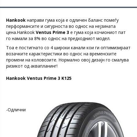
Hankook
направи гума која е одличен баланс помеѓу
перформансите и сигурноста во однос на нејзината
цена.Hankook
Ventus Prime 3
е гума која кочиониот пат
го намали за 8% во однос на предходниот модел.
Тоа е постигнато со 4 широки канали кои ги оптимизираат
возачките карактеристики во однос на временските
промени на коловозите. Нормално овој дизајн го смалува
ризикот од аквапланинг!
Hankook Ventus Prime 3 K125
-Одлични