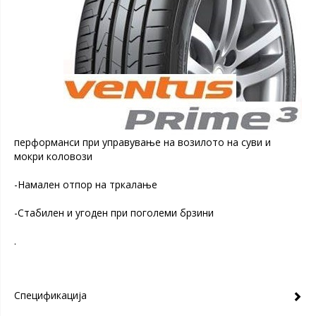
перформанси при управување на возилото на суви и
мокри коловози
-Намален отпор на тркалање
-Стабилен и угоден при поголеми брзини
.
Спецификација