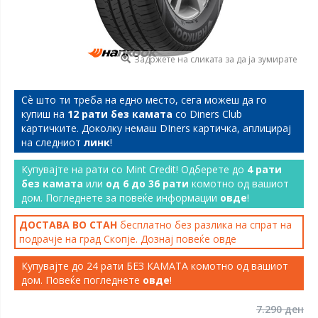
Задржете на сликата за да ја зумирате
Сѐ што ти треба на едно место, сега можеш да го
купиш на
12 рати без камата
со Diners Club
картичките. Доколку немаш DIners картичка, аплицирај
на следниот
линк
!
Купувајте на рати со Mint Credit! Одберете до
4 рати
без камата
или
од 6 до 36 рати
комотно од вашиот
дом. Погледнете за повеќе информации
овде
!
ДОСТАВА ВО СТАН
бесплатно без разлика на спрат на
подрачје на град Скопје. Дознај повеќе
овде
Купувајте до 24 рати БЕЗ КАМАТА комотно од вашиот
дом. Повеќе погледнете
овде
!
7.290 ден