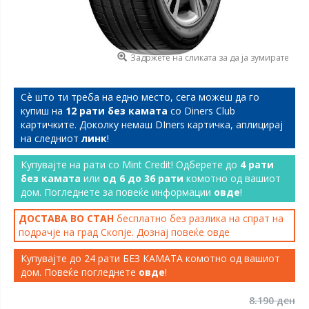
Задржете на сликата за да ја зумирате
Сѐ што ти треба на едно место, сега можеш да го
купиш на
12 рати без камата
со Diners Club
картичките. Доколку немаш DIners картичка, аплицирај
на следниот
линк
!
Купувајте на рати со Mint Credit! Одберете до
4 рати
без камата
или
од 6 до 36 рати
комотно од вашиот
дом. Погледнете за повеќе информации
овде
!
ДОСТАВА ВО СТАН
бесплатно без разлика на спрат на
подрачје на град Скопје. Дознај повеќе
овде
Купувајте до 24 рати БЕЗ КАМАТА комотно од вашиот
дом. Повеќе погледнете
овде
!
8.190 ден