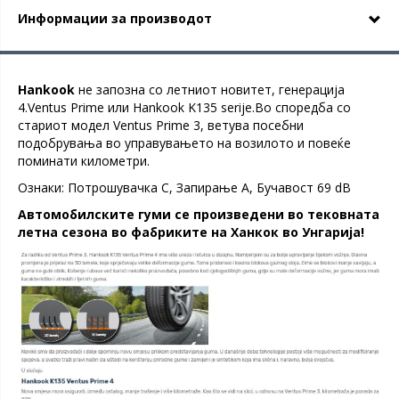
Информации за производот
Hankook
не запозна со летниот новитет, генерација
4.Ventus Prime или Hankook K135 serije.Во споредба со
стариот модел Ventus Prime 3, ветува посебни
подобрувања во управувањето на возилото и повеќе
поминати километри.
Ознаки: Потрошувачка C, Запирање А, Бучавост 69 dB
Автомобилските гуми се произведени во тековната
летна сезона во фабриките на Ханкок во Унгарија!