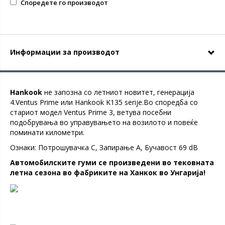
Споредете го производот
Информации за производот
Hankook
не запозна со летниот новитет, генерација
4.Ventus Prime или Hankook K135 serije.Во споредба со
стариот модел Ventus Prime 3, ветува посебни
подобрувања во управувањето на возилото и повеќе
поминати километри.
Ознаки: Потрошувачка C, Запирање А, Бучавост 69 dB
Автомобилските гуми се произведени во тековната
летна сезона во фабриките на Ханкок во Унгарија!