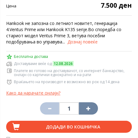
7.500 ден
Цена
Hankook не запозна со летниот новитет, генерација
4.Ventus Prime или Hankook K135 serije.Во споредба со
стариот модел Ventus Prime 3, ветува посебни
подобрувања во управува...
Дознај повеќе
Бесплатна достава
Доставуваме веќе од
12.08.2026
Платете во готово на доставувачот, со интернет банкарство,
онлајн со картички еднократно и на рати
Враќањето на производот е возможно во рок од 14 дена
Како да нарачате онлајн?
ДОДАДИ ВО КОШНИЧКА