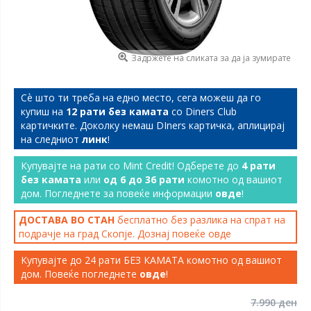
Задржете на сликата за да ја зумирате
Сѐ што ти треба на едно место, сега можеш да го
купиш на
12 рати без камата
со Diners Club
картичките. Доколку немаш DIners картичка, аплицирај
на следниот
линк
!
Купувајте на рати со Mint Credit! Одберете до
4 рати
без камата
или
од 6 до 36 рати
комотно од вашиот
дом. Погледнете за повеќе информации
овде
!
ДОСТАВА ВО СТАН
бесплатно без разлика на спрат на
подрачје на град Скопје. Дознај повеќе
овде
Купувајте до 24 рати БЕЗ КАМАТА комотно од вашиот
дом. Повеќе погледнете
овде
!
7.990 ден