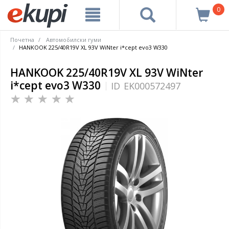
0
Почетна
Автомобилски гуми
HANKOOK 225/40R19V XL 93V WiNter i*cept evo3 W330
HANKOOK 225/40R19V XL 93V WiNter
i*cept evo3 W330
ID
EK000572497