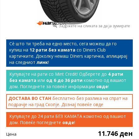
Задржете на сликата за да ја зумирате
Сѐ што ти треба на едно место, сега можеш да го
купиш на
12 рати без камата
со Diners Club
картичките. Доколку немаш DIners картичка, аплицирај
на следниот
линк
!
Купувајте на рати со Mint Credit! Одберете до
4 рати
без камата
или
од 6 до 36 рати
комотно од вашиот
дом. Погледнете за повеќе информации
овде
!
ДОСТАВА ВО СТАН
бесплатно без разлика на спрат на
подрачје на град Скопје. Дознај повеќе
овде
Купувајте до 24 рати БЕЗ КАМАТА комотно од вашиот
дом. Повеќе погледнете
овде
!
11.746 ден
Цена