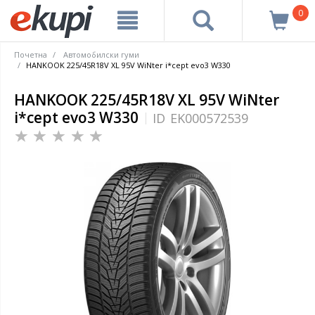
0
Почетна
Автомобилски гуми
HANKOOK 225/45R18V XL 95V WiNter i*cept evo3 W330
HANKOOK 225/45R18V XL 95V WiNter
i*cept evo3 W330
ID
EK000572539