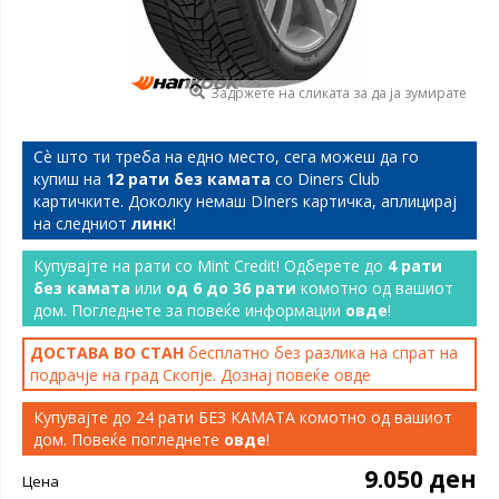
Задржете на сликата за да ја зумирате
Сѐ што ти треба на едно место, сега можеш да го
купиш на
12 рати без камата
со Diners Club
картичките. Доколку немаш DIners картичка, аплицирај
на следниот
линк
!
Купувајте на рати со Mint Credit! Одберете до
4 рати
без камата
или
од 6 до 36 рати
комотно од вашиот
дом. Погледнете за повеќе информации
овде
!
ДОСТАВА ВО СТАН
бесплатно без разлика на спрат на
подрачје на град Скопје. Дознај повеќе
овде
Купувајте до 24 рати БЕЗ КАМАТА комотно од вашиот
дом. Повеќе погледнете
овде
!
9.050 ден
Цена