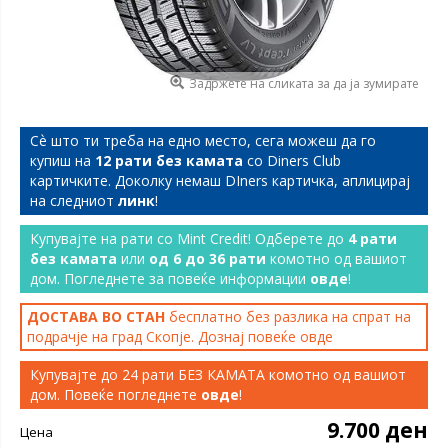
Задржете на сликата за да ја зумирате
Сѐ што ти треба на едно место, сега можеш да го
купиш на
12 рати без камата
со Diners Club
картичките. Доколку немаш DIners картичка, аплицирај
на следниот
линк
!
Купувајте на рати со Mint Credit! Одберете до
4 рати
без камата
или
од 6 до 36 рати
комотно од вашиот
дом. Погледнете за повеќе информации
овде
!
ДОСТАВА ВО СТАН
бесплатно без разлика на спрат на
подрачје на град Скопје. Дознај повеќе
овде
Купувајте до 24 рати БЕЗ КАМАТА комотно од вашиот
дом. Повеќе погледнете
овде
!
9.700 ден
Цена