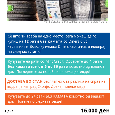
Задржете на сликата за да ја зумирате
Сѐ што ти треба на едно место, сега можеш да го
купиш на
12 рати без камата
со Diners Club
картичките. Доколку немаш DIners картичка, аплицирај
на следниот
линк
!
Купувајте на рати со Mint Credit! Одберете до
4 рати
без камата
или
од 6 до 36 рати
комотно од вашиот
дом. Погледнете за повеќе информации
овде
!
ДОСТАВА ВО СТАН
бесплатно без разлика на спрат на
подрачје на град Скопје. Дознај повеќе
овде
Купувајте до 24 рати БЕЗ КАМАТА комотно од вашиот
дом. Повеќе погледнете
овде
!
16.000 ден
Цена