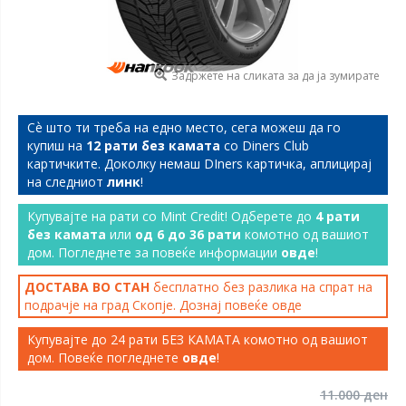
Задржете на сликата за да ја зумирате
Сѐ што ти треба на едно место, сега можеш да го
купиш на
12 рати без камата
со Diners Club
картичките. Доколку немаш DIners картичка, аплицирај
на следниот
линк
!
Купувајте на рати со Mint Credit! Одберете до
4 рати
без камата
или
од 6 до 36 рати
комотно од вашиот
дом. Погледнете за повеќе информации
овде
!
ДОСТАВА ВО СТАН
бесплатно без разлика на спрат на
подрачје на град Скопје. Дознај повеќе
овде
Купувајте до 24 рати БЕЗ КАМАТА комотно од вашиот
дом. Повеќе погледнете
овде
!
11.000 ден