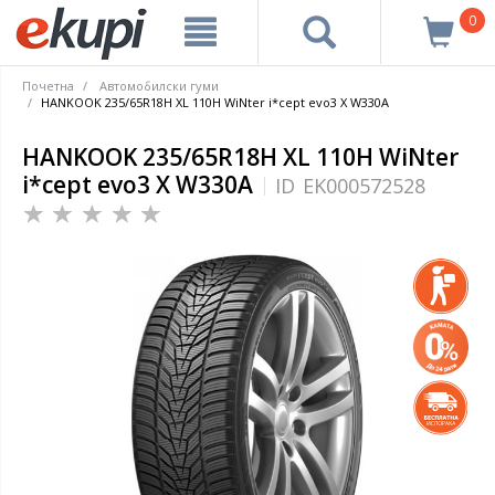
0
Почетна
Автомобилски гуми
HANKOOK 235/65R18H XL 110H WiNter i*cept evo3 X W330A
HANKOOK 235/65R18H XL 110H WiNter
i*cept evo3 X W330A
ID
EK000572528