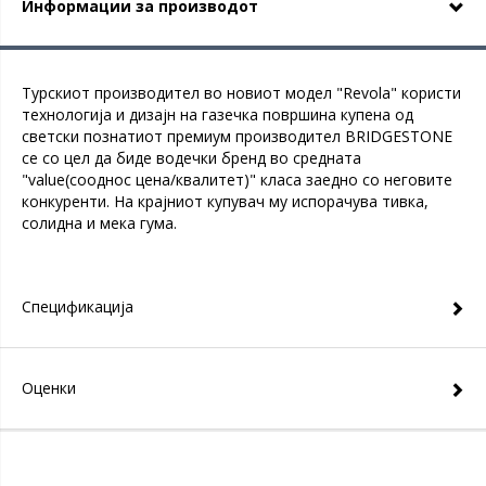
Информации за производот
Турскиот производител во новиот модел "Revola" користи
технологија и дизајн на газечка површина купена од
светски познатиот премиум производител BRIDGESTONE
се со цел да биде водечки бренд во средната
"value(сооднос цена/квалитет)" класа заедно со неговите
конкуренти. На крајниот купувач му испорачува тивка,
солидна и мека гума.
Спецификација
Оценки