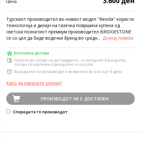
3.600 ден
Цена
Турскиот производител во новиот модел "Revola" користи
технологија и дизајн на газечка површина купена од
светски познатиот премиум производител BRIDGESTONE
се со цел да биде водечки бренд во средн...
Дознај повеќе
Бесплатна достава
Платете во готово на доставувачот, со интернет банкарство,
онлајн со картички еднократно и на рати
Враќањето на производот е возможно во рок од 14 дена
Како да нарачате онлајн?
ПРОИЗВОДОТ НЕ Е ДОСТАПЕН
Споредете го производот