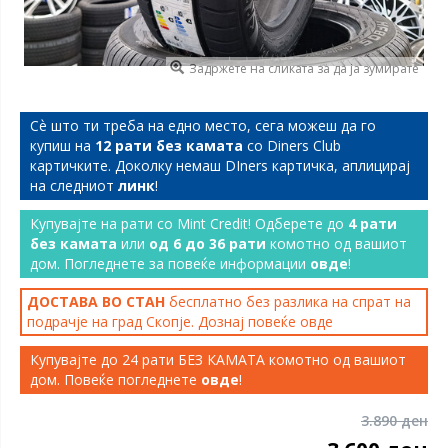
Задржете на сликата за да ја зумирате
Сѐ што ти треба на едно место, сега можеш да го
купиш на
12 рати без камата
со Diners Club
картичките. Доколку немаш DIners картичка, аплицирај
на следниот
линк
!
Купувајте на рати со Mint Credit! Одберете до
4 рати
без камата
или
од 6 до 36 рати
комотно од вашиот
дом. Погледнете за повеќе информации
овде
!
ДОСТАВА ВО СТАН
бесплатно без разлика на спрат на
подрачје на град Скопје. Дознај повеќе
овде
Купувајте до 24 рати БЕЗ КАМАТА комотно од вашиот
дом. Повеќе погледнете
овде
!
3.890 ден